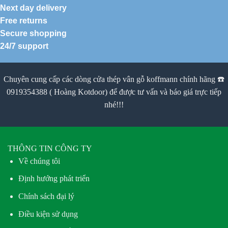
Next day delivery
Free returns
Secure shopping
24/7 support
Chuyên cung cấp các dòng cửa thép vân gỗ koffmann chính hãng ☎️
0919354388 ( Hoàng Kotdoor) để được tư vấn và báo giá trực tiếp
nhé!!!
THÔNG TIN CÔNG TY
Về chúng tôi
Định hướng phát triển
Chính sách đại lý
Điều kiện sử dụng