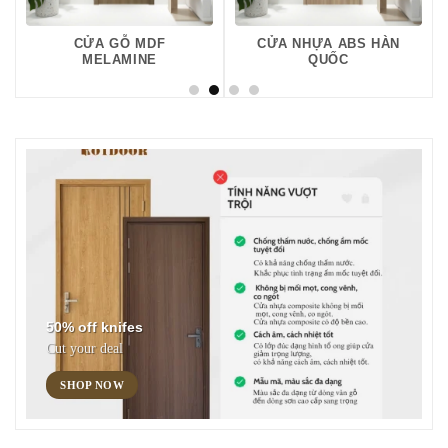
CỬA GỖ MDF
CỬA NHỰA ABS HÀN
MELAMINE
QUỐC
50% off knifes
Cut your deal
SHOP NOW