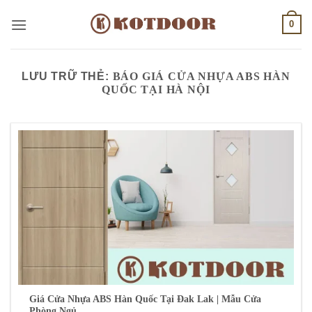
Bỏ
0
qua
nội
dung
LƯU TRỮ THẺ:
BÁO GIÁ CỬA NHỰA ABS HÀN
QUỐC TẠI HÀ NỘI
Giá Cửa Nhựa ABS Hàn Quốc Tại Đak Lak | Mẫu Cửa
Phòng Ngủ