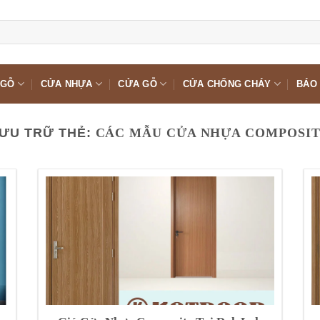
 GỖ
CỬA NHỰA
CỬA GỖ
CỬA CHỐNG CHÁY
BÁO 
ƯU TRỮ THẺ:
CÁC MẪU CỬA NHỰA COMPOSI