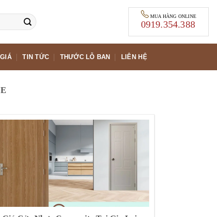
MUA HÀNG ONLINE
0919.354.388
GIÁ
TIN TỨC
THƯỚC LỖ BAN
LIÊN HỆ
TE