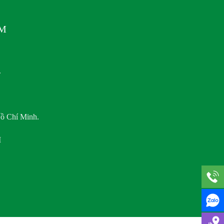
AM
.
ồ Chí Minh.
M