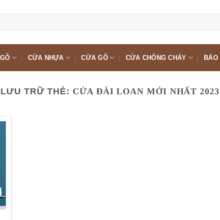
 GỖ
CỬA NHỰA
CỬA GỖ
CỬA CHỐNG CHÁY
BÁO 
LƯU TRỮ THẺ:
CỬA ĐÀI LOAN MỚI NHẤT 2023