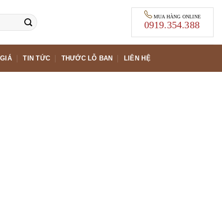
MUA HÀNG ONLINE
0919.354.388
GIÁ
TIN TỨC
THƯỚC LỖ BAN
LIÊN HỆ