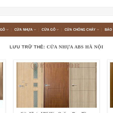
 GỖ
CỬA NHỰA
CỬA GỖ
CỬA CHỐNG CHÁY
BÁO 
LƯU TRỮ THẺ:
CỬA NHỰA ABS HÀ NỘI