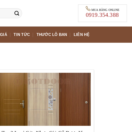
MUA HÀNG ONLINE
0919.354.388
GIÁ
TIN TỨC
THƯỚC LỖ BAN
LIÊN HỆ