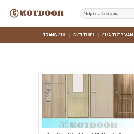
Bỏ
qua
Tìm
kiếm:
nội
dung
TRANG CHỦ
GIỚI THIỆU
CỬA THÉP VÂN