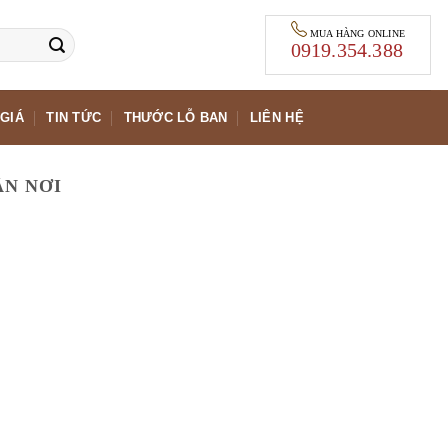
MUA HÀNG ONLINE
0919.354.388
GIÁ
TIN TỨC
THƯỚC LỖ BAN
LIÊN HỆ
ẬN NƠI