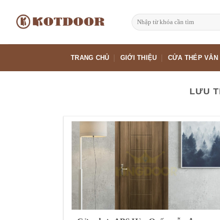
Bỏ
qua
Tìm
kiếm:
nội
dung
TRANG CHỦ
GIỚI THIỆU
CỬA THÉP VÂN
LƯU T