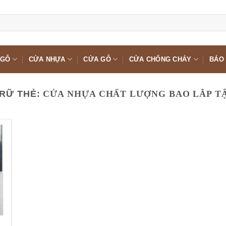
 GỖ
CỬA NHỰA
CỬA GỖ
CỬA CHỐNG CHÁY
BÁO 
RỮ THẺ:
CỬA NHỰA CHẤT LƯỢNG BAO LẮP T