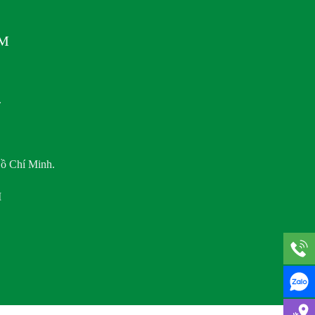
AM
.
ồ Chí Minh.
M