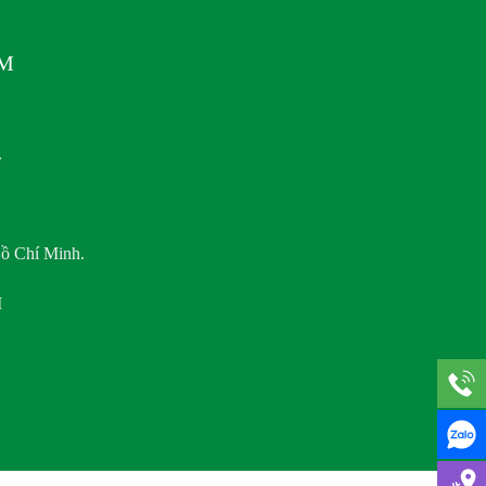
AM
.
ồ Chí Minh.
M