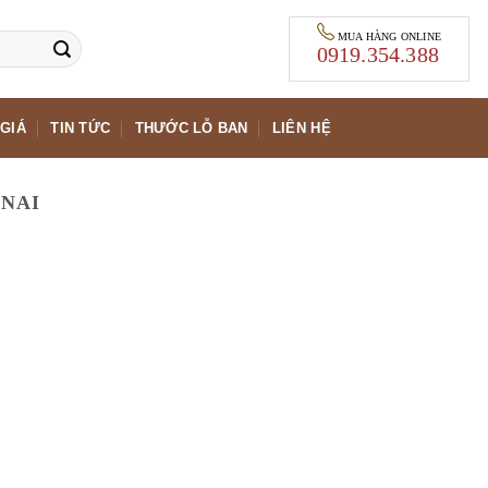
MUA HÀNG ONLINE
0919.354.388
GIÁ
TIN TỨC
THƯỚC LỖ BAN
LIÊN HỆ
 NAI