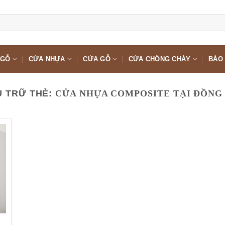
 GỖ
CỬA NHỰA
CỬA GỖ
CỬA CHỐNG CHÁY
BÁO 
 TRỮ THẺ:
CỬA NHỰA COMPOSITE TẠI ĐỒNG