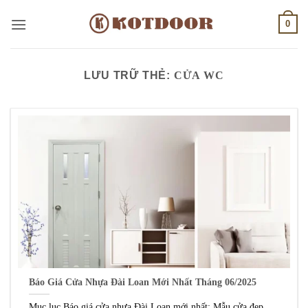
Bỏ
0
qua
nội
dung
LƯU TRỮ THẺ:
CỬA WC
Báo Giá Cửa Nhựa Đài Loan Mới Nhất Tháng 06/2025
Mục lục Báo giá cửa nhựa Đài Loan mới nhất: Mẫu cửa đẹp