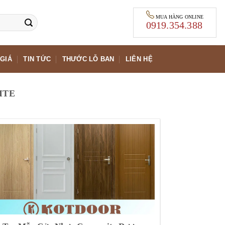
MUA HÀNG ONLINE
0919.354.388
GIÁ
TIN TỨC
THƯỚC LỖ BAN
LIÊN HỆ
ITE