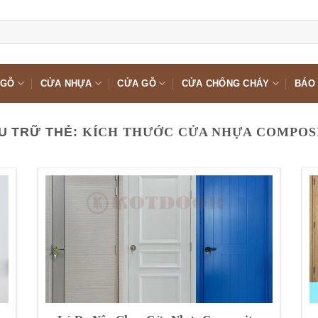
 GỖ
CỬA NHỰA
CỬA GỖ
CỬA CHỐNG CHÁY
BÁO 
U TRỮ THẺ:
KÍCH THƯỚC CỬA NHỰA COMPOS