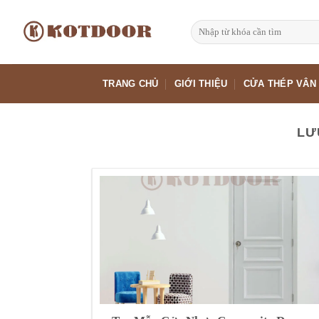
Bỏ
qua
Tìm
kiếm:
nội
dung
TRANG CHỦ
GIỚI THIỆU
CỬA THÉP VÂN
LƯ