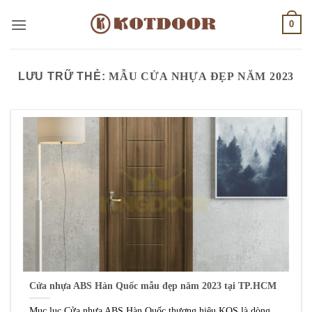
Bỏ
0
qua
nội
dung
LƯU TRỮ THẺ:
MẪU CỬA NHỰA ĐẸP NĂM 2023
Cửa nhựa ABS Hàn Quốc mẫu đẹp năm 2023 tại TP.HCM
Mục lục Cửa nhựa ABS Hàn Quốc thương hiệu KOS là dòng