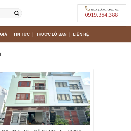
MUA HÀNG ONLINE
0919.354.388
GIÁ
TIN TỨC
THƯỚC LỖ BAN
LIÊN HỆ
H