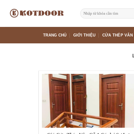
Bỏ
qua
Tìm
kiếm:
nội
dung
TRANG CHỦ
GIỚI THIỆU
CỬA THÉP VÂN