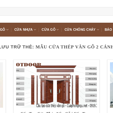
 GỖ
CỬA NHỰA
CỬA GỖ
CỬA CHỐNG CHÁY
BÁO 
LƯU TRỮ THẺ:
MẪU CỬA THÉP VÂN GỖ 2 CÁN