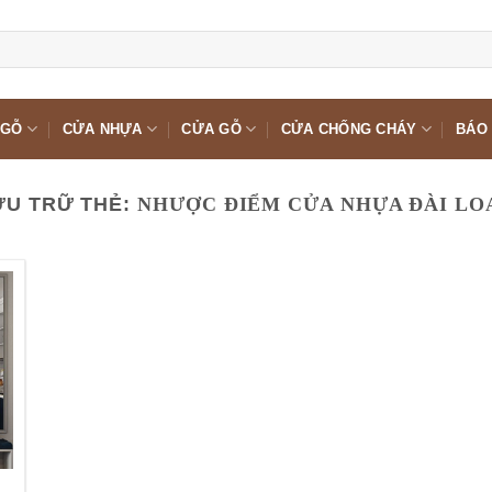
 GỖ
CỬA NHỰA
CỬA GỖ
CỬA CHỐNG CHÁY
BÁO 
ƯU TRỮ THẺ:
NHƯỢC ĐIỂM CỬA NHỰA ĐÀI LO