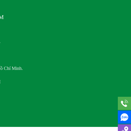
AM
.
ồ Chí Minh.
M