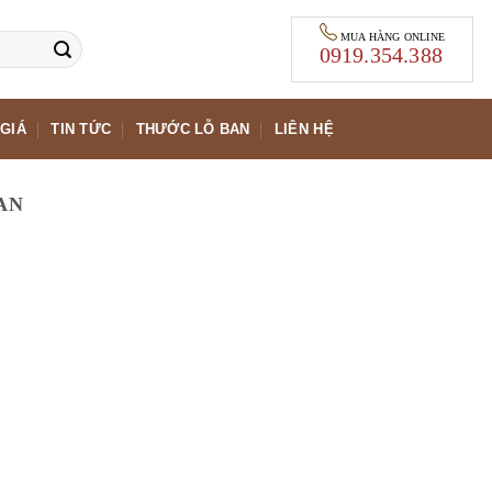
MUA HÀNG ONLINE
0919.354.388
GIÁ
TIN TỨC
THƯỚC LỖ BAN
LIÊN HỆ
AN