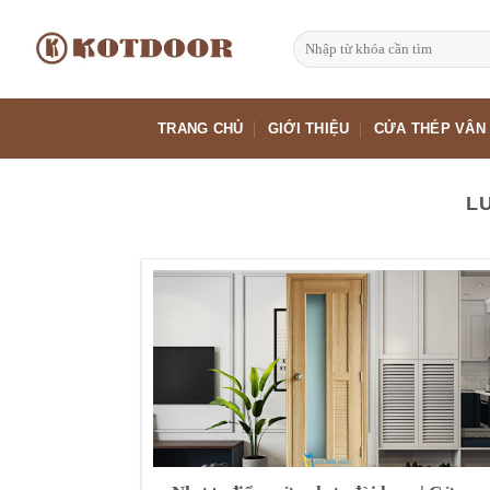
Bỏ
qua
Tìm
kiếm:
nội
dung
TRANG CHỦ
GIỚI THIỆU
CỬA THÉP VÂN
L