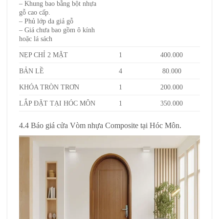
– Khung bao bằng bột nhựa
gỗ cao cấp.
– Phủ lớp da giả gỗ
– Giá chưa bao gồm ô kính
hoặc lá sách
NẸP CHỈ 2 MẶT
1
400.000
BẢN LỀ
4
80.000
KHÓA TRÒN TRƠN
1
200.000
LẮP ĐẶT TẠI HÓC MÔN
1
350.000
4.4 Báo giá cửa Vòm nhựa Composite tại Hóc Môn.