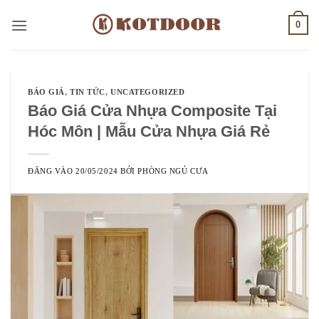
Bỏ
0
qua
nội
dung
BÁO GIÁ
,
TIN TỨC
,
UNCATEGORIZED
Báo Giá Cửa Nhựa Composite Tại
Hóc Môn | Mẫu Cửa Nhựa Giá Rẻ
ĐĂNG VÀO
20/05/2024
BỞI
PHÒNG NGỦ CƯA