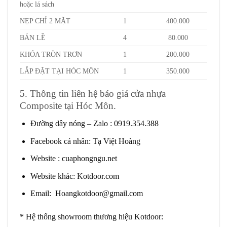
hoặc lá sách
NẸP CHỈ 2 MẶT
1
400.000
BẢN LỀ
4
80.000
KHÓA TRÒN TRƠN
1
200.000
LẮP ĐẶT TẠI HÓC MÔN
1
350.000
5. Thông tin liên hệ báo giá cửa nhựa
Composite tại Hóc Môn.
Đường dây nóng – Zalo
:
0919.354.388
Facebook cá nhân:
Tạ Việt Hoàng
Website
:
cuaphongngu.net
Website khác:
Kotdoor.com
Email:
Hoangkotdoor@gmail.com
* Hệ thống showroom thương hiệu Kotdoor: