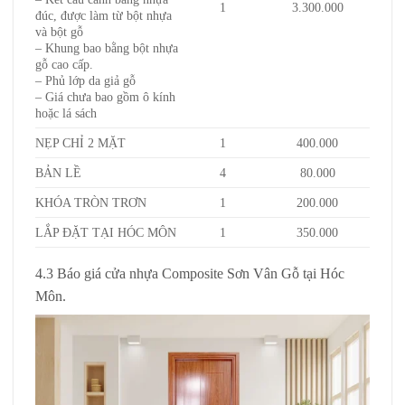
1
3.300.000
đúc, được làm từ bột nhựa
và bột gỗ
– Khung bao bằng bột nhựa
gỗ cao cấp.
– Phủ lớp da giả gỗ
– Giá chưa bao gồm ô kính
hoặc lá sách
NẸP CHỈ 2 MẶT
1
400.000
BẢN LỀ
4
80.000
KHÓA TRÒN TRƠN
1
200.000
LẮP ĐẶT TẠI HÓC MÔN
1
350.000
4.3 Báo giá cửa nhựa Composite Sơn Vân Gỗ tại Hóc
Môn.