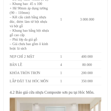
– Khung bao: 45 x 100
+ Hệ 90mm áp dụng tường
(90 – 110mm)
– Kết cấu cánh bằng nhựa
1
3.000.000
đúc, được làm từ bột nhựa
và bột gỗ
– Khung bao bằng bột nhựa
gỗ cao cấp.
– Phủ lớp da giả gỗ
– Giá chưa bao gồm ô kính
hoặc lá sách
NẸP CHỈ 2 MẶT
1
400.000
BẢN LỀ
4
80.000
KHÓA TRÒN TRƠN
1
200.000
LẮP ĐẶT TẠI HÓC MÔN
1
350.000
4.2 Báo giá cửa nhựa Composite sơn pu tại Hóc Môn.