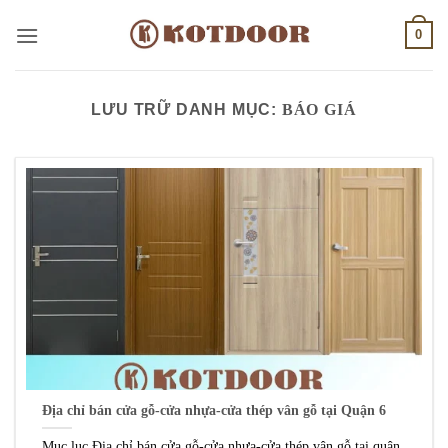
Bỏ
0
qua
nội
dung
LƯU TRỮ DANH MỤC:
BÁO GIÁ
Địa chỉ bán cửa gỗ-cửa nhựa-cửa thép vân gỗ tại Quận 6
Mục lục Địa chỉ bán cửa gỗ-cửa nhựa-cửa thép vân gỗ tại quận