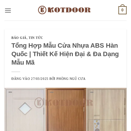
Bỏ
0
qua
nội
dung
BÁO GIÁ
,
TIN TỨC
Tổng Hợp Mẫu Cửa Nhựa ABS Hàn
Quốc | Thiết Kế Hiện Đại & Đa Dạng
Mẫu Mã
ĐĂNG VÀO
27/03/2025
BỞI
PHÒNG NGỦ CƯA