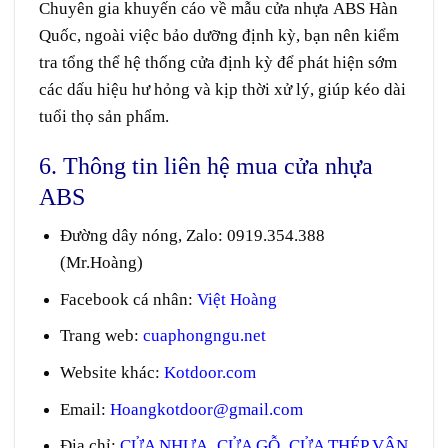
Chuyên gia khuyến cáo về mẫu cửa nhựa
ABS Hàn
Quốc
, ngoài việc bảo dưỡng định kỳ, bạn nên kiểm
tra tổng thể hệ thống cửa định kỳ để phát hiện sớm
các dấu hiệu hư hỏng và kịp thời xử lý, giúp kéo dài
tuổi thọ sản phẩm.
6. Thông tin liên hệ mua cửa nhựa
ABS
Đường dây nóng, Zalo
:
0919.354.388
(Mr.Hoàng)
Facebook cá nhân:
Việt Hoàng
Trang web
:
cuaphongngu.net
Website khác:
Kotdoor.com
Email:
Hoangkotdoor@gmail.com
Địa chỉ:
CỬA NHỰA_CỬA GỖ_CỬA THÉP VÂN