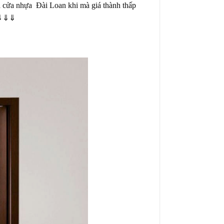
 là cửa nhựa Đài Loan khi mà giá thành thấp
! ⇓⇓⇓