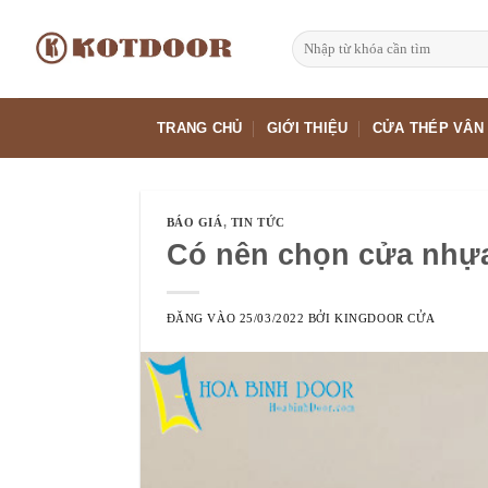
Bỏ
qua
Tìm
kiếm:
nội
dung
TRANG CHỦ
GIỚI THIỆU
CỬA THÉP VÂN
BÁO GIÁ
,
TIN TỨC
Có nên chọn cửa nhựa
ĐĂNG VÀO
25/03/2022
BỞI
KINGDOOR CỬA