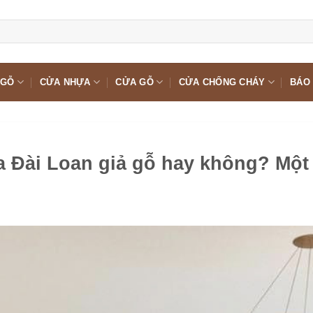
 GỖ
CỬA NHỰA
CỬA GỖ
CỬA CHỐNG CHÁY
BÁO 
 Đài Loan giả gỗ hay không? Một