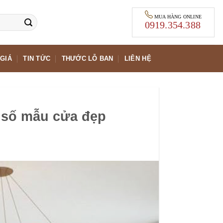
MUA HÀNG ONLINE
0919.354.388
GIÁ
TIN TỨC
THƯỚC LỖ BAN
LIÊN HỆ
 số mẫu cửa đẹp