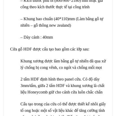
– Kích thước phủ bì (800/900*2180) mm hoặc gia
công theo kích thước thực tế tại công trình
– Khung bao chuẩn (40*110)mm (Làm bằng gỗ tự
nhiên – gỗ thông new zealand)
– Dày cánh : 40mm
Cửa gỗ HDF được cấu tạo bao gồm các lớp sau:
Khung xương được làm bằng gỗ tự nhiên đã qua xử
lý chống bị cong vênh, co ngót và chống mối mọt
2 tấm HDF định hình theo panel cửa. Có độ dày
3mm/tấm, giữa 2 tấm HDF và khung xương là chất
liệu Honeycomb giữ cho cánh cửa luôn chắc chắn
Cấu tạo trong của cửa có thể được thiết kế nhồi giấy
tổ ong hoặc một số vật liệu khác để tăng cường tính