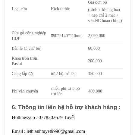
Giá đơn bộ
Loại cửa
Kích thước
(cánh + khung bao
+ nẹp chỉ 2 mặt +
sơn NC hoàn chỉnh)
Cửa gỗ công nghiệp
890*2140*110mm
2,090,000
HDF
Bản lề (3 cái/ bộ)
60,000
Khóa tròn trơn
200,000
Pasini
Công lắp đặt
từ 2 bộ trở lên
350,000
miễn phí từ 5 bộ
Phí vận chuyển
400.000
trở lên
6. Thông tin liên hệ hỗ trợ khách hàng :
Hotline/zalo :
0778202679 Tuyết
Email
: lethianhtuyet9990@gmail.com