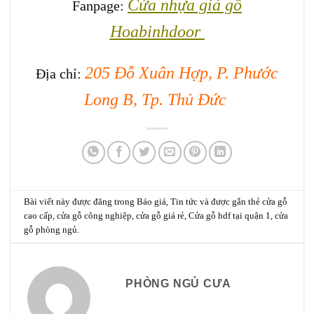
Cửa nhựa giả gỗ
Fanpage:
Hoabinhdoor
205 Đỗ Xuân Hợp, P. Phước
Địa chỉ:
Long B, Tp. Thủ Đức
Bài viết này được đăng trong
Báo giá
,
Tin tức
và được gắn thẻ
cửa gỗ
cao cấp
,
cửa gỗ công nghiệp
,
cửa gỗ giá rẻ
,
Cửa gỗ hdf tại quận 1
,
cửa
gỗ phòng ngủ
.
PHÒNG NGỦ CƯA