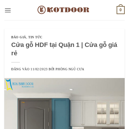
Bỏ
0
qua
nội
dung
BÁO GIÁ
,
TIN TỨC
Cửa gỗ HDF tại Quận 1 | Cửa gỗ giá
rẻ
ĐĂNG VÀO
11/02/2023
BỞI
PHÒNG NGỦ CƯA