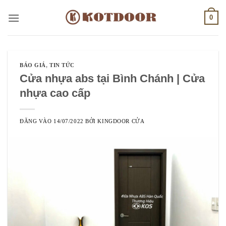
Bỏ
0
qua
nội
dung
BÁO GIÁ
,
TIN TỨC
Cửa nhựa abs tại Bình Chánh | Cửa
nhựa cao cấp
ĐĂNG VÀO
14/07/2022
BỞI
KINGDOOR CỬA