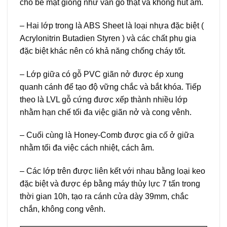
cho bề mặt giống như vân gỗ thật và không hút ẩm.
– Hai lớp trong là ABS Sheet là loại nhựa đặc biệt (
Acrylonitrin Butadien Styren ) và các chất phụ gia
đặc biệt khác nên có khả năng chống cháy tốt.
– Lớp giữa có gỗ PVC giãn nở được ép xung
quanh cánh để tạo độ vững chắc và bắt khóa. Tiếp
theo là LVL gỗ cứng đươc xếp thành nhiều lớp
nhằm hạn chế tối đa việc giãn nở và cong vênh.
– Cuối cùng là Honey-Comb được gia cố ở giữa
nhằm tối đa việc cách nhiệt, cách âm.
– Các lớp trên được liên kết với nhau bằng loại keo
đặc biệt và được ép bằng máy thủy lực 7 tấn trong
thời gian 10h, tạo ra cánh cửa dày 39mm, chắc
chắn, không cong vênh.