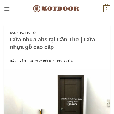
Bỏ
0
qua
nội
dung
BÁO GIÁ
,
TIN TỨC
Cửa nhựa abs tại Cần Thơ | Cửa
nhựa gỗ cao cấp
ĐĂNG VÀO
09/08/2022
BỞI
KINGDOOR CỬA