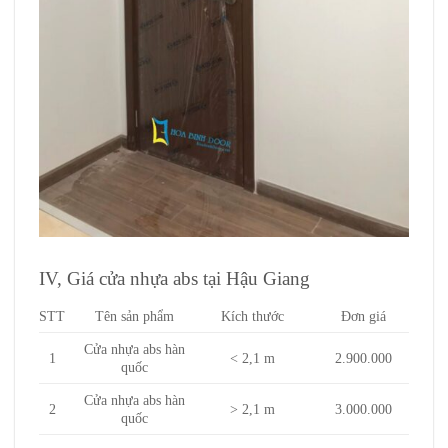
IV, Giá cửa nhựa abs tại Hậu Giang
STT
Tên sản phẩm
Kích thước
Đơn giá
Cửa nhựa abs hàn
1
< 2,1 m
2.900.000
quốc
Cửa nhựa abs hàn
2
> 2,1 m
3.000.000
quốc