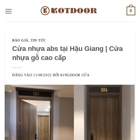
Bỏ
0
qua
nội
dung
BÁO GIÁ
,
TIN TỨC
Cửa nhựa abs tại Hậu Giang | Cửa
nhựa gỗ cao cấp
ĐĂNG VÀO
11/08/2022
BỞI
KINGDOOR CỬA