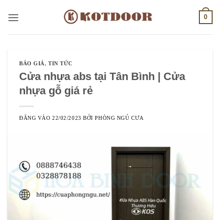
Bỏ
0
qua
nội
dung
BÁO GIÁ
,
TIN TỨC
Cửa nhựa abs tại Tân Bình | Cửa
nhựa gỗ giá rẻ
ĐĂNG VÀO
22/02/2023
BỞI
PHÒNG NGỦ CƯA