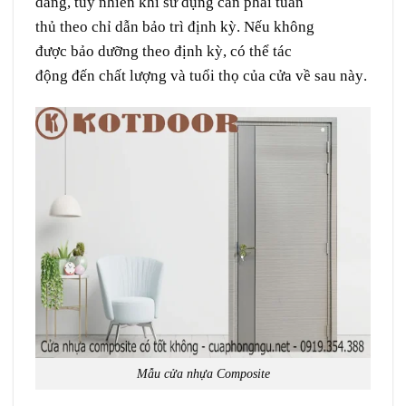
dàng
,
tuy nhiên
khi
sử dụng
cần
phải
tuân
thủ
theo
chỉ dẫn
bảo trì
định kỳ. Nếu không
được
bảo dưỡng
theo
định kỳ
, có thể
tác
động
đến
chất lượng
và
tuổi thọ
của cửa về
sau này
.
Mẫu cửa nhựa Composite