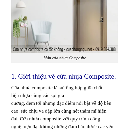
Mẫu cửa nhựa Composite
1. Giới thiệu về cửa nhựa Composite.
Cửa nhựa composite là
sự
tổng hợp
giữa
chất
liệu
nhựa
cùng
các sợi
gia
cường
,
đem
tới
những
đặc điểm
nổi bật
về
độ bền
cao,
sức
chịu
va đập lớn cùng
nét
thẩm mĩ
hiện
đại. Cửa nhựa composite với
quy trình
công
nghệ
hiện đại
không những
đảm bảo
được các
yêu