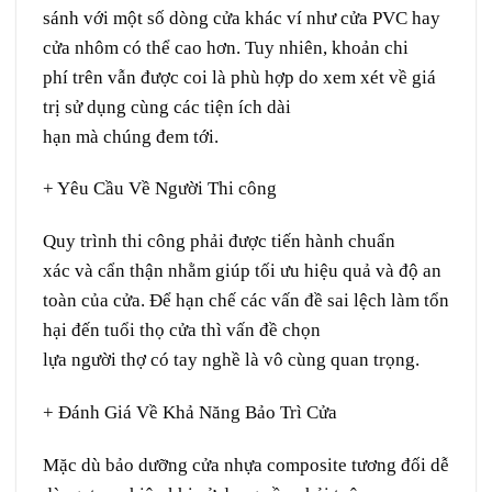
sánh
với một số
dòng
cửa
khác
ví như
cửa PVC hay
cửa
nhôm
có thể cao hơn. Tuy nhiên,
khoản
chi
phí
trên
vẫn được
coi
là
phù hợp
do
xem xét
về
giá
trị sử dụng
cùng
các
tiện ích
dài
hạn
mà
chúng
đem
tới
.
+ Yêu Cầu Về
Người
Thi công
Quy trình
thi công
phải
được
tiến hành
chuẩn
xác
và
cẩn thận
nhằm
giúp
tối ưu
hiệu quả
và độ
an
toàn
của cửa. Để
hạn chế
các
vấn đề
sai lệch
làm
tổn
hại
đến
tuổi thọ
cửa
thì
vấn đề
chọn
lựa
người
thợ
có
tay nghề
là
vô cùng
quan trọng
.
+ Đánh Giá Về Khả Năng Bảo Trì
Cửa
Mặc dù
bảo dưỡng
cửa nhựa composite
tương đối
dễ