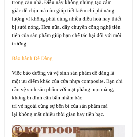
trong
căn
nhà. Điều này
không những
tạo cảm
giác
dễ chịu
mà còn giúp
tiết kiệm
chi phí
năng
lượng
vì
không
phải
dùng
nhiều
điều hoà
hay
thiết
bị
sưởi
nóng
. Hơn nữa,
dây chuyền
công nghệ
tiên
tiến
của sản phẩm
giúp
hạn chế
tác hại
đối với
môi
trường.
Bảo hành
Dễ Dàng
Việc
bảo dưỡng
và vệ sinh
sản phẩm
dễ dàng
là
một
ưu điểm
khác của cửa nhựa composite. Bạn chỉ
cần
vệ sinh
sản phẩm
với
mặt phẳng
mịn màng
,
không
bị
dính
cặn
bẩn
nhằm
bảo
trì
vẻ
ngoài
cùng
sự
bền bỉ
của sản phẩm
mà
lại
không
mất
nhiều
thời gian
hay
tiền bạc
.