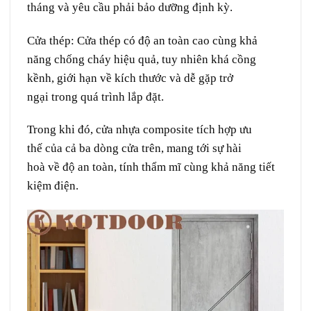
tháng
và
yêu cầu
phải
bảo dưỡng
định kỳ
.
Cửa thép:
Cửa thép có độ
an toàn
cao
cùng
khả
năng chống
cháy
hiệu quả
,
tuy nhiên
khá
cồng
kềnh
,
giới hạn
về
kích thước
và
dễ
gặp
trở
ngại
trong
quá trình
lắp đặt.
Trong khi đó,
cửa nhựa composite
tích hợp
ưu
thế
của cả ba
dòng
cửa trên,
mang
tới
sự
hài
hoà
về
độ
an toàn
, tính
thẩm mĩ
cùng
khả năng tiết
kiệm
điện
.