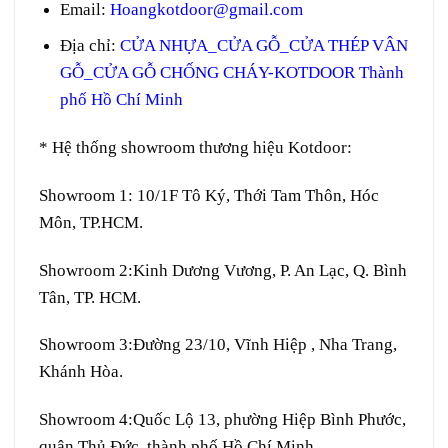
Email:
Hoangkotdoor@gmail.com
Địa chỉ:
CỬA NHỰA_CỬA GỖ_CỬA THÉP VÂN
GỖ_CỬA GỖ CHỐNG CHÁY-KOTDOOR Thành
phố Hồ Chí Minh
* Hệ thống showroom thương hiệu Kotdoor:
Showroom 1:
10/1F Tô Ký, Thới Tam Thôn, Hóc
Môn, TP.HCM.
Showroom 2:
Kinh Dương Vương, P. An Lạc, Q. Bình
Tân, TP. HCM.
Showroom 3:
Đường 23/10, Vĩnh Hiệp , Nha Trang,
Khánh Hòa.
Showroom 4:
Quốc Lộ 13, phường Hiệp Bình Phước,
quận Thủ Đức, thành phố Hồ Chí Minh.