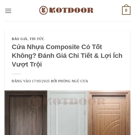
Bỏ
0
qua
nội
dung
BÁO GIÁ
,
TIN TỨC
Cửa Nhựa Composite Có Tốt
Không? Đánh Giá Chi Tiết & Lợi Ích
Vượt Trội
ĐĂNG VÀO
17/03/2025
BỞI
PHÒNG NGỦ CƯA