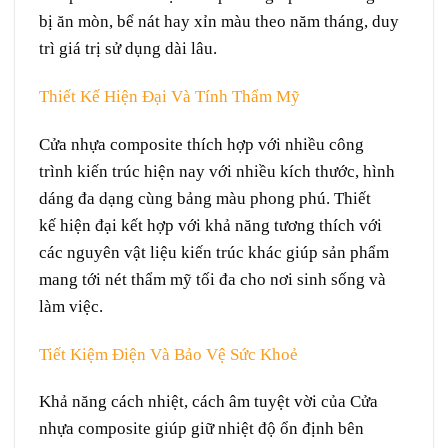
bị
ăn mòn
,
bể
nát
hay
xỉn
màu theo
năm tháng
,
duy
trì
giá trị sử dụng
dài lâu
.
Thiết Kế Hiện Đại Và Tính Thẩm Mỹ
Cửa nhựa composite
thích hợp
với nhiều
công
trình
kiến trúc
hiện nay
với nhiều
kích thước
,
hình
dáng
đa dạng
cùng
bảng màu
phong phú. Thiết
kế
hiện đại
kết hợp
với khả năng tương thích với
các
nguyên vật liệu
kiến trúc
khác giúp sản phẩm
mang
tới
nét
thẩm mỹ
tối đa
cho
nơi
sinh sống
và
làm việc.
Tiết Kiệm
Điện
Và Bảo Vệ
Sức Khoẻ
Khả năng cách nhiệt, cách âm
tuyệt vời
của Cửa
nhựa composite giúp
giữ
nhiệt độ ổn định bên