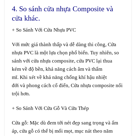
4. So sánh cửa nhựa Composite và
cửa khác.
+ So Sánh Với Cửa Nhựa PVC
Với mức
giá thành
thấp và
dễ dàng
thi công
, Cửa
nhựa PVC là một lựa chọn phổ biến. Tuy nhiên,
so
sánh
với cửa nhựa composite, cửa PVC
lại
thua
kém
về độ bền, khả năng
cách âm
và
thẩm
mĩ
. Khi
xét
về
khả năng
chống
khí hậu
nhiệt
đới
và
phong cách
cổ điển
, Cửa nhựa composite
nổi
trội
hơn.
+ So Sánh Với Cửa Gỗ Và Cửa Thép
Cửa gỗ:
Mặc dù
đem
tới
nét
đẹp
sang trọng
và
ấm
áp
, cửa gỗ
có thể
bị mối mọt,
mục nát
theo
năm