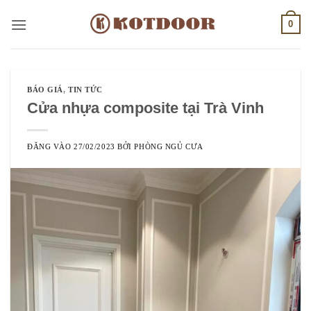
Bỏ
0
qua
nội
dung
BÁO GIÁ
,
TIN TỨC
Cửa nhựa composite tại Trà Vinh
ĐĂNG VÀO
27/02/2023
BỞI
PHÒNG NGỦ CƯA