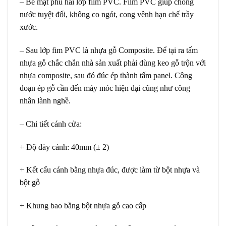
–
Bề mặt phủ
hai lớp film PVC. Film PVC giúp chống
nước tuyệt đối, không co ngót, cong vênh hạn chế trầy
xước.
– Sau lớp fim PVC là nhựa gỗ Composite. Để tại ra tấm
nhựa gỗ chắc chắn nhà sản xuất phải dùng keo gỗ trộn với
nhựa composite, sau đó đúc ép thành tấm panel. Công
đoạn ép gỗ cần đến máy móc hiện đại cũng như công
nhân lành nghề.
– Chi tiết cánh cửa:
+ Độ dày cánh: 40mm (± 2)
+ Kết cấu cánh bằng nhựa đúc, được làm từ bột nhựa và
bột gỗ
+ Khung bao bằng bột nhựa gỗ cao cấp