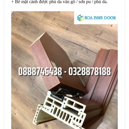
+ Bề mặt cánh được phủ da vân gỗ / sơn pu / phủ da.