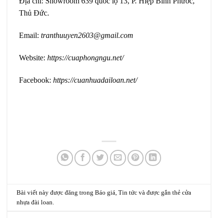
Địa chỉ: Showroom 639 quốc lộ 13, P. Hiệp Bình Phước,
Thủ Đức.
Email:
tranthuuyen2603@gmail.com
Website:
https://cuaphongngu.net/
Facebook:
https://cuanhuadailoan.net/
Bài viết này được đăng trong
Báo giá
,
Tin tức
và được gắn thẻ
cửa
nhựa đài loan
.