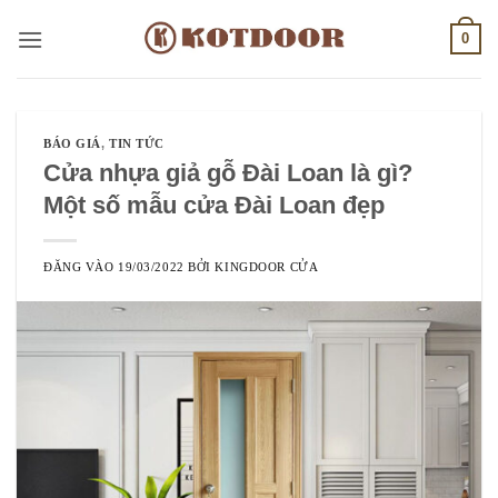
Bỏ
0
qua
nội
dung
BÁO GIÁ
,
TIN TỨC
Cửa nhựa giả gỗ Đài Loan là gì?
Một số mẫu cửa Đài Loan đẹp
ĐĂNG VÀO
19/03/2022
BỞI
KINGDOOR CỬA