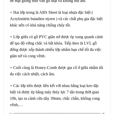
bề mặt giống như vân gỗ thật và không hút ẩm.
+ Hai lớp trong là ABS Sheet là loại nhựa đặc biệt (
Acrylonitrin butadien styren ) và các chất phụ gia đặc biệt
khác nên có khả năng chống cháy tốt.
+ Lớp giữa có gỗ PVC giãn nở được ép xung quanh cánh
để tạo độ vững chắc và bắt khóa. Tiếp theo là LVL gỗ
đứng được xếp thành nhiều lớp nhằm hạn chế tối đa việc
giãn nở và cong vênh.
+ Cuối cùng là Honey-Comb được gia cố ở giữa nhằm tối
đa việc cách nhiệt, cách âm.
+ Các lớp trên được liên kết với nhau bằng loại keo đặc
biệt và được ép bằng máy thủy lực 7 tấn trong thời gian
10h, tạo ra cánh cửa dày 39mm, chắc chắn, không cong
vênh,…