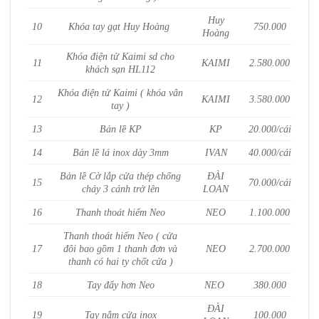
Huy
10
Khóa tay gạt Huy Hoàng
750.000
Hoàng
Khóa điện tử Kaimi sd cho
11
KAIMI
2.580.000
khách sạn HL112
Khóa điện tử Kaimi ( khóa vân
12
KAIMI
3.580.000
tay )
13
Bản lề KP
KP
20.000/cái
14
Bản lề lá inox dày 3mm
IVAN
40.000/cái
Bản lề Cờ lắp cửa thép chống
ĐÀI
15
70.000/cái
cháy 3 cánh trở lên
LOAN
16
Thanh thoát hiểm Neo
NEO
1.100.000
Thanh thoát hiểm Neo ( cửa
17
đôi bao gồm 1 thanh đơn và
NEO
2.700.000
thanh có hai ty chốt cửa )
18
Tay đẩy hơn Neo
NEO
380.000
ĐÀI
19
Tay nắm cửa inox
100.000