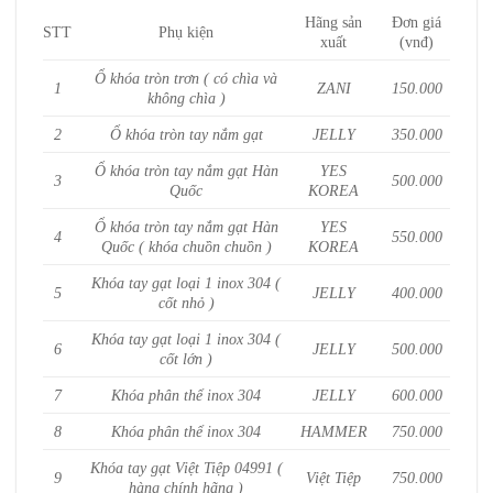
Hãng sản
Đơn giá
STT
Phụ kiện
xuất
(vnđ)
Ổ khóa tròn trơn ( có chìa và
1
ZANI
150.000
không chìa )
2
Ổ khóa tròn tay nắm gạt
JELLY
350.000
Ổ khóa tròn tay nắm gạt Hàn
YES
3
500.000
Quốc
KOREA
Ổ khóa tròn tay nắm gạt Hàn
YES
4
550.000
Quốc ( khóa chuồn chuồn )
KOREA
Khóa tay gạt loại 1 inox 304 (
5
JELLY
400.000
cốt nhỏ )
Khóa tay gạt loại 1 inox 304 (
6
JELLY
500.000
cốt lớn )
7
Khóa phân thể inox 304
JELLY
600.000
8
Khóa phân thể inox 304
HAMMER
750.000
Khóa tay gạt Việt Tiệp 04991 (
9
Việt Tiệp
750.000
hàng chính hãng )