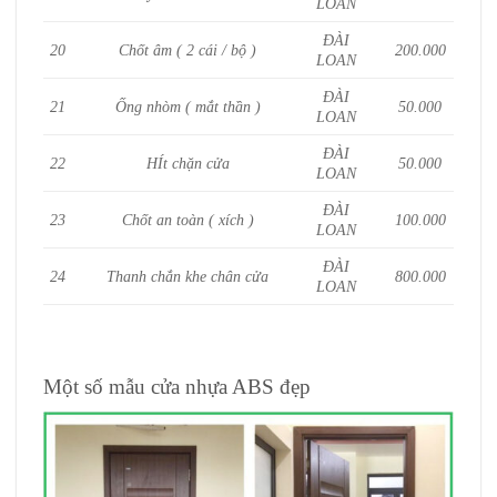
LOAN
ĐÀI
20
Chốt âm ( 2 cái / bộ )
200.000
LOAN
ĐÀI
21
Ống nhòm ( mắt thần )
50.000
LOAN
ĐÀI
22
HÍt chặn cửa
50.000
LOAN
ĐÀI
23
Chốt an toàn ( xích )
100.000
LOAN
ĐÀI
24
Thanh chắn khe chân cửa
800.000
LOAN
Một số mẫu cửa nhựa ABS đẹp