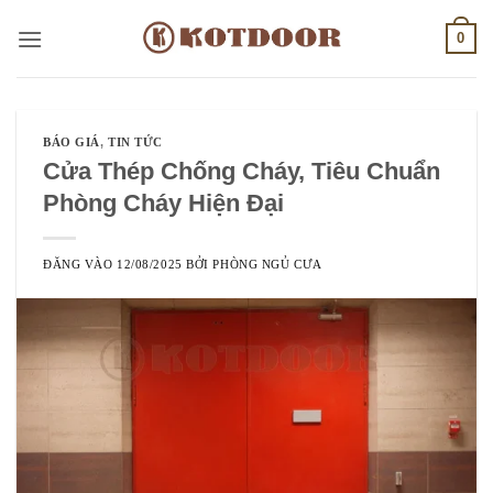
Bỏ
0
qua
nội
dung
BÁO GIÁ
,
TIN TỨC
Cửa Thép Chống Cháy, Tiêu Chuẩn
Phòng Cháy Hiện Đại
ĐĂNG VÀO
12/08/2025
BỞI
PHÒNG NGỦ CƯA