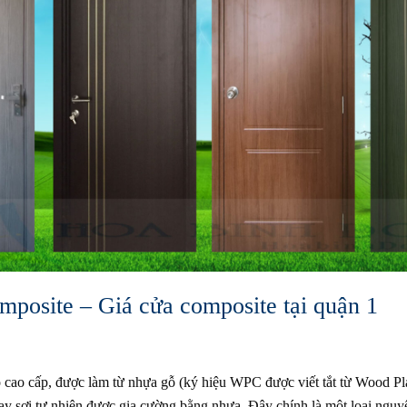
omposite – Giá cửa composite tại quận 1
ỗ cao cấp, được làm từ nhựa gỗ (ký hiệu WPC được viết tắt từ Wood Pl
hay sợi tự nhiên được gia cường bằng nhựa. Đây chính là một loại nguyê