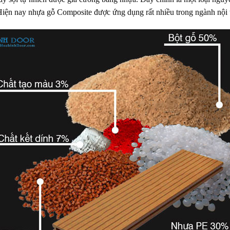
 Hiện nay nhựa gỗ Composite được ứng dụng rất nhiều trong ngành nội t