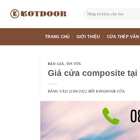
Bỏ
qua
Tìm
kiếm:
nội
dung
TRANG CHỦ
GIỚI THIỆU
CỬA THÉP VÂN
BÁO GIÁ
,
TIN TỨC
Giá cửa composite tại
ĐĂNG VÀO
22/06/2022
BỞI
KINGDOOR CỬA