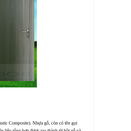
astic Composite). Nhựa gỗ, còn có tên gọi
n liệu tổng hợp được tạo thành từ bột gỗ và