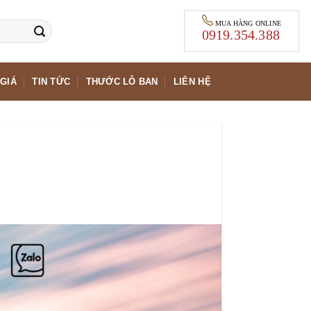
MUA HÀNG ONLINE
0919.354.388
GIÁ
TIN TỨC
THƯỚC LỖ BAN
LIÊN HỆ