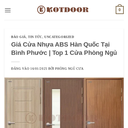
Bỏ
0
qua
nội
dung
BÁO GIÁ
,
TIN TỨC
,
UNCATEGORIZED
Giá Cửa Nhựa ABS Hàn Quốc Tại
Bình Phước | Top 1 Cửa Phòng Ngủ
ĐĂNG VÀO
16/01/2025
BỞI
PHÒNG NGỦ CƯA