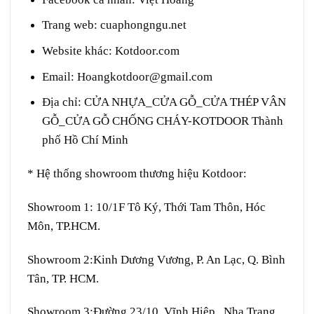
Trang web
:
cuaphongngu.net
Website khác:
Kotdoor.com
Email:
Hoangkotdoor@gmail.com
Địa chỉ:
CỬA NHỰA_CỬA GỖ_CỬA THÉP VÂN
GỖ_CỬA GỖ CHỐNG CHÁY-KOTDOOR Thành
phố Hồ Chí Minh
* Hệ thống showroom thương hiệu Kotdoor:
Showroom 1:
10/1F Tô Ký, Thới Tam Thôn, Hóc
Môn, TP.HCM.
Showroom 2:
Kinh Dương Vương, P. An Lạc, Q. Bình
Tân, TP. HCM.
Showroom 3:
Đường 23/10, Vĩnh Hiệp , Nha Trang,