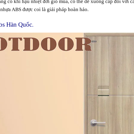
ng có khí hậu nhiệt đới
gió mùa
,
có thể
dễ
xuống cấp
đối với
c
a nhựa ABS được
coi
là
giải pháp
hoàn hảo
.
abs Hàn Quốc.