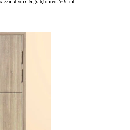
ác
sản phẩm
cửa gỗ
tự nhiên
. Với
tính