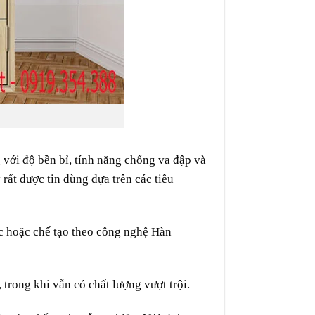
g
với độ
bền bỉ
,
tính năng
chống
va đập
và
y
rất
được
tin dùng dựa trên các
tiêu
ốc hoặc
chế tạo
theo
công nghệ
Hàn
, trong khi vẫn
có
chất lượng
vượt trội.