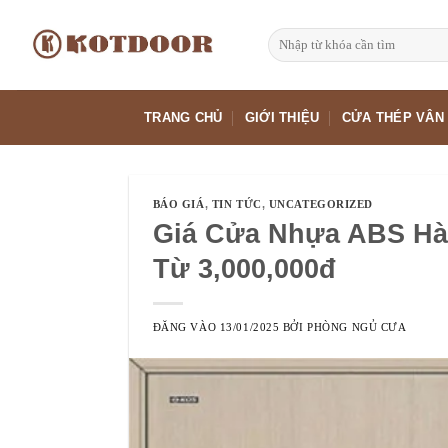
Bỏ
qua
Tìm
kiếm:
nội
dung
TRANG CHỦ
GIỚI THIỆU
CỬA THÉP VÂN
BÁO GIÁ
,
TIN TỨC
,
UNCATEGORIZED
Giá Cửa Nhựa ABS Hàn
Từ 3,000,000đ
ĐĂNG VÀO
13/01/2025
BỞI
PHÒNG NGỦ CƯA