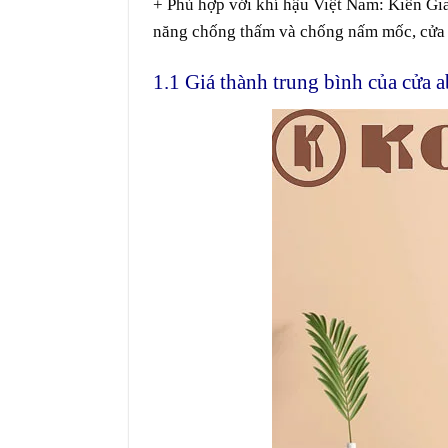
+ Phù hợp với khí hậu
Việt Nam
:
Kiên Gia
năng
chống
thấm
và chống
nấm mốc
, cử
1.1 Giá thành trung bình của cửa 