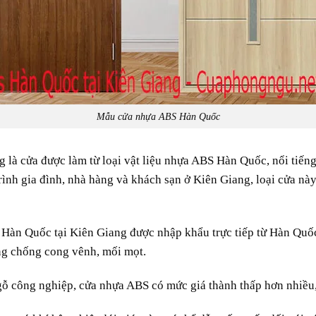
Mẫu cửa nhựa ABS Hàn Quốc
g là
cửa
được
làm
từ loại
vật liệu
nhựa ABS
Hàn Quốc
,
nổi tiến
trình
gia đình
,
nhà hàng
và khách sạn
ở
Kiên Giang,
loại
cửa
nà
 Hàn Quốc tại Kiên Giang được nhập khẩu trực tiếp từ Hàn Qu
ng
chống cong vênh, mối mọt.
gỗ
công nghiệp
, cửa nhựa ABS có mức
giá thành
thấp hơn
nhiều