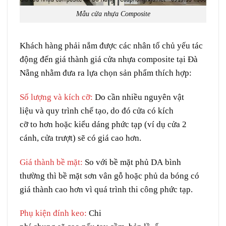
Mẫu cửa nhựa Composite
Khách hàng
phải
nắm
được
các
nhân tố
chủ yếu
tác
động
đến giá thành giá cửa nhựa composite tại Đà
Nẵng
nhằm
đưa ra
lựa chọn
sản phẩm
thích hợp
:
Số lượng
và
kích cỡ:
Do cần
nhiều
nguyên vật
liệu
và
quy trình
chế tạo
,
do đó
cửa có
kích
cỡ
to
hơn hoặc
kiểu dáng
phức tạp
(
ví dụ
cửa 2
cánh, cửa
trượt
) sẽ có giá cao hơn.
Giá thành
bề mặt:
So với bề mặt
phủ
DA
bình
thường
thì bề mặt sơn vân gỗ hoặc phủ da
bóng
có
giá thành cao hơn
vì
quá trình
thi công
phức tạp.
Phụ kiện
đính
keo:
Chi