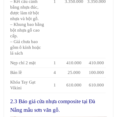
– Kết cấu cánh
1
3.350.000
3.350.000
bằng nhựa đúc,
được làm từ bột
nhựa và bột gỗ.
– Khung bao bằng
bột nhựa gỗ cao
cấp.
– Giá chưa bao
gồm ô kính hoặc
lá sách
Nẹp chỉ 2 mặt
1
410.000
410.000
Bản lề
4
25.000
100.000
Khóa Tay Gạt
1
610.000
610.000
Vikini
2.3 Báo giá cửa nhựa composite tại Đà
Nẵng mẫu sơn vân gỗ.