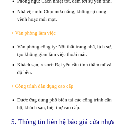
Phòng ngủ:
Cách nhiệt
tốt,
đem
tới
sự
yên tĩnh
.
Nhà vệ sinh:
Chịu
mưa nắng
, không
sợ
cong
vênh hoặc mối mọt.
+ Văn phòng
làm việc
Văn phòng
công ty
:
Nội thất
trang nhã
,
lịch sự
,
tạo
không gian
làm việc
thoải mái
.
Khách sạn,
resort
:
Đạt
yêu cầu
tính
thẩm mĩ
và
độ bền.
+ Công trình
dân dụng
cao cấp
Được
ứng dụng
phổ biến
tại
các
công trình
căn
hộ
,
khách sạn
,
biệt thự
cao cấp
.
5. Thông tin liên hệ báo giá cửa nhựa