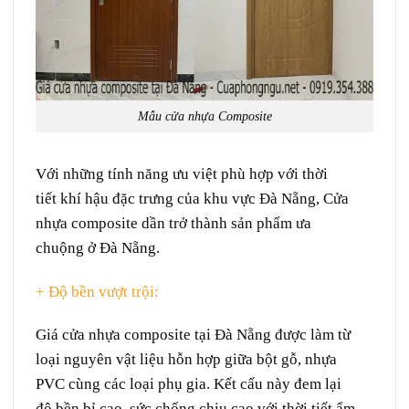
Mẫu cửa nhựa Composite
Với những
tính năng
ưu việt
phù hợp với
thời
tiết
khí hậu
đặc trưng
của khu vực
Đà Nẵng
, Cửa
nhựa composite
dần
trở thành
sản phẩm
ưa
chuộng
ở
Đà Nẵng.
+ Độ bền vượt trội:
Giá cửa nhựa composite tại Đà Nẵng được
làm
từ
loại
nguyên vật liệu
hỗn hợp
giữa
bột gỗ, nhựa
PVC
cùng
các
loại
phụ gia. Kết cấu này
đem
lại
độ
bền bỉ
cao,
sức
chống chịu
cao
với
thời tiết
ẩm