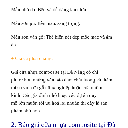
Mẫu phủ da:
Bền
và
dễ dàng
lau chùi
.
Mẫu sơn pu:
Bền
màu
,
sang trọng
.
Mẫu sơn vân gỗ:
Thể hiện
nét
đẹp
mộc mạc
và
ấm
áp
.
+ Giá cả
phải chăng:
Giá cửa nhựa composite tại Đà Nẵng có
chi
phí
rẻ
hơn
những
vẫn
bảo đảm
chất lượng và
thẩm
mĩ
so với cửa gỗ
công nghiệp
hoặc cửa nhôm
kính. Các gia đình
nhỏ
hoặc các
dự án
quy
mô
lớn
muốn
tối ưu hoá
lợi nhuận
thì
đây là
sản
phẩm
phù hợp
.
2. Báo giá cửa nhựa composite tại Đà