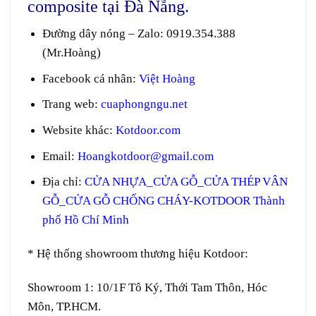
composite tại Đà Nẵng.
Đường dây nóng – Zalo
:
0919.354.388
(Mr.Hoàng)
Facebook cá nhân:
Việt Hoàng
Trang web
:
cuaphongngu.net
Website khác:
Kotdoor.com
Email:
Hoangkotdoor@gmail.com
Địa chỉ:
CỬA NHỰA_CỬA GỖ_CỬA THÉP VÂN
GỖ_CỬA GỖ CHỐNG CHÁY-KOTDOOR Thành
phố Hồ Chí Minh
* Hệ thống showroom thương hiệu Kotdoor:
Showroom 1:
10/1F Tô Ký, Thới Tam Thôn, Hóc
Môn, TP.HCM.