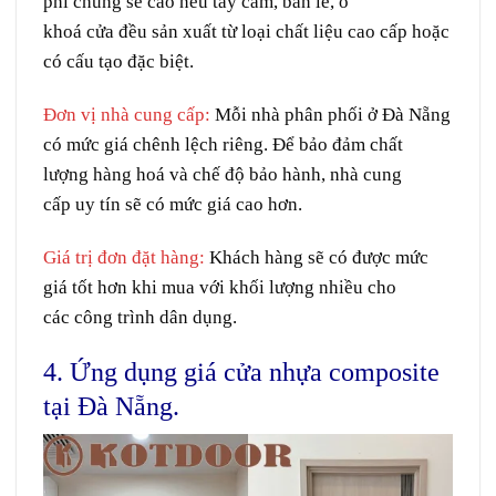
phí
chung
sẽ
cao
nếu
tay
cầm
, bản lề,
ổ
khoá
cửa
đều
sản xuất
từ loại
chất liệu
cao cấp hoặc
có
cấu tạo
đặc biệt.
Đơn vị
nhà cung cấp:
Mỗi
nhà phân phối
ở
Đà Nẵng
có
mức
giá
chênh lệch
riêng
. Để
bảo đảm
chất
lượng
hàng hoá
và
chế độ
bảo hành
,
nhà cung
cấp
uy tín
sẽ
có mức giá cao hơn.
Giá trị
đơn
đặt hàng:
Khách hàng
sẽ
có
được mức
giá
tốt
hơn khi
mua
với
khối lượng
nhiều
cho
các
công trình
dân dụng
.
4. Ứng dụng giá cửa nhựa composite
tại Đà Nẵng.