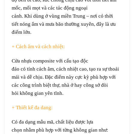
mốc
, mối mọt và các
tác động
ngoại
cảnh
. Khi
dùng
ở
vùng
miền Trung – nơi có
thời
tiết
nóng ẩm và
mưa bão
thường xuyên
, đây là
ưu
điểm
lớn.
+ Cách âm và cách nhiệt:
Cửa nhựa composite với
cấu tạo
độc
đáo
có
tính
cách âm, cách nhiệt
cao
, tạo ra
sự
thoải
mái
và
dễ chịu
. Đặc điểm này
cực kỳ
phù hợp với
các
công trình
biệt thự
, nhà
ở
hay
công sở
đòi
hỏi
không gian
yên tĩnh
.
+ Thiết kế đa dang:
Có
đa dạng
mẫu mã,
chất liệu
được
lựa
chọn
nhằm
phù hợp với
từng
không gian
như
: