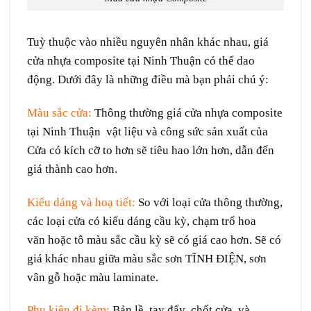
Tuỳ thuộc vào nhiều
nguyên nhân
khác nhau, giá
cửa nhựa composite tại Ninh Thuận có thể dao
động. Dưới đây là những
điều
mà
bạn
phải
chú ý
:
Màu sắc
cửa:
Thông thường giá cửa nhựa composite
tại Ninh Thuận
vật liệu
và công sức
sản xuất
của
Cửa có
kích cỡ
to
hơn sẽ
tiêu hao
lớn
hơn, dẫn đến
giá thành cao hơn.
Kiểu dáng
và
hoạ tiết:
So với
loại
cửa
thông thường
,
các
loại
cửa có
kiểu dáng
cầu kỳ
,
chạm trổ
hoa
văn
hoặc
tô
màu sắc
cầu kỳ
sẽ có giá cao hơn. Sẽ có
giá khác nhau
giữa
màu sắc
sơn
TĨNH ĐIỆN
, sơn
vân gỗ hoặc
màu
laminate.
Phụ kiện đi kèm:
Bản lề, tay
đẩy
,
chốt
cửa, và