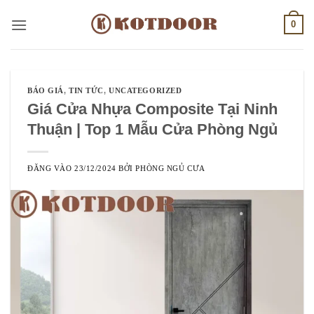
Bỏ
0
qua
nội
dung
BÁO GIÁ
,
TIN TỨC
,
UNCATEGORIZED
Giá Cửa Nhựa Composite Tại Ninh
Thuận | Top 1 Mẫu Cửa Phòng Ngủ
ĐĂNG VÀO
23/12/2024
BỞI
PHÒNG NGỦ CƯA