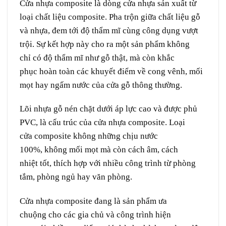
Cửa nhựa composite
là
dòng
cửa
nhựa
sản xuất
từ
loại
chất liệu
composite.
P
ha trộn
giữa
chất liệu
gỗ
và nhựa,
đem
tới
độ
thẩm mĩ
cùng
công dụng
vượt
trội. Sự kết hợp này
cho
ra một sản phẩm
không
chỉ
có
độ
thẩm mĩ
như
gỗ
thật
,
mà còn
khắc
phục
hoàn toàn
các
khuyết điểm
về
cong vênh, mối
mọt hay
ngấm
nước của cửa gỗ thông thường.
Lõi nhựa gỗ
nén
chặt dưới
áp lực
cao và
được
phủ
PVC, là
cấu trúc
của cửa nhựa composite. Loại
cửa
composite
không những
chịu
nước
100%,
không
mối mọt mà còn cách âm, cách
nhiệt
tốt
,
thích hợp
với nhiều
công trình
từ
phòng
tắm, phòng ngủ hay văn phòng.
Cửa nhựa composite đang là
sản phẩm
ưa
chuộng
cho các
gia chủ
và công trình
hiện