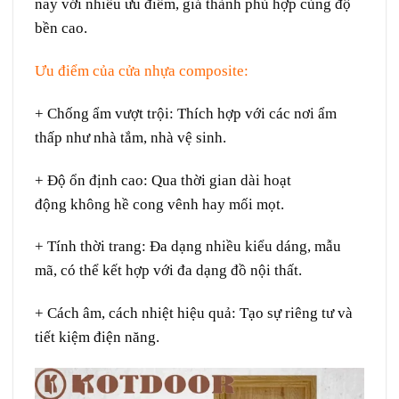
nay
với
nhiều
ưu điểm
,
giá thành
phù hợp
cùng
độ
bền cao.
Ưu điểm của cửa nhựa composite:
+ Chống
ẩm
vượt trội
:
Thích hợp
với các
nơi
ẩm
thấp
như nhà tắm, nhà vệ sinh.
+ Độ
ổn định
cao:
Qua
thời gian dài
hoạt
động
không
hề
cong vênh hay mối mọt.
+ Tính
thời trang
:
Đa dạng
nhiều
kiểu dáng
,
mẫu
mã
,
có thể
kết hợp
với
đa dạng
đồ
nội thất.
+ Cách âm, cách nhiệt
hiệu quả
:
Tạo
sự
riêng tư
và
tiết kiệm
điện năng
.