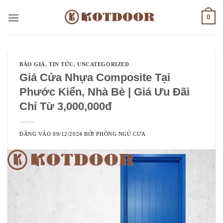
Bỏ
0
qua
nội
dung
BÁO GIÁ
,
TIN TỨC
,
UNCATEGORIZED
Giá Cửa Nhựa Composite Tại
Phước Kiển, Nhà Bè | Giá Ưu Đãi
Chỉ Từ 3,000,000đ
ĐĂNG VÀO
09/12/2024
BỞI
PHÒNG NGỦ CƯA