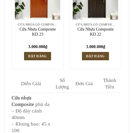
CỬA NHỰA GỖ COMPOSITE
CỬA NHỰA GỖ COMPOSITE
Cửa Nhựa Composite
Cửa Nhựa Composite
KD.23
KD.22
3.000.000
₫
3.000.000
₫
ĐẶT HÀNG
ĐẶT HÀNG
Số
Thành
Diễn Giải
Đơn Giá
Lượng
Tiền
Cửa nhựa
Composite
phủ da
– Độ dày cánh
40mm
– Khung bao: 45 x
100