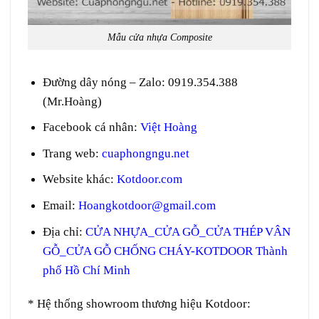
Mẫu cửa nhựa Composite
Đường dây nóng – Zalo
:
0919.354.388
(Mr.Hoàng)
Facebook cá nhân:
Việt Hoàng
Trang web
:
cuaphongngu.net
Website khác:
Kotdoor.com
Email:
Hoangkotdoor@gmail.com
Địa chỉ:
CỬA NHỰA_CỬA GỖ_CỬA THÉP VÂN
GỖ_CỬA GỖ CHỐNG CHÁY-KOTDOOR Thành
phố Hồ Chí Minh
* Hệ thống showroom thương hiệu Kotdoor: