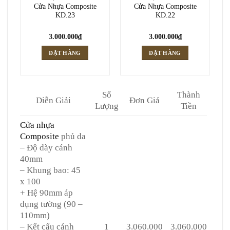
Cửa Nhựa Composite
Cửa Nhựa Composite
KD.23
KD.22
3.000.000
₫
3.000.000
₫
ĐẶT HÀNG
ĐẶT HÀNG
Số
Thành
Diễn Giải
Đơn Giá
Lượng
Tiền
Cửa nhựa
Composite
phủ da
– Độ dày cánh
40mm
– Khung bao: 45
x 100
+ Hệ 90mm áp
dụng tường (90 –
110mm)
– Kết cấu cánh
1
3.060.000
3.060.000