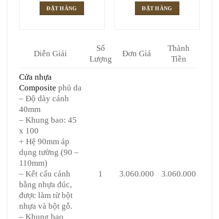
ĐẶT HÀNG
ĐẶT HÀNG
Số
Thành
Diễn Giải
Đơn Giá
Lượng
Tiền
Cửa nhựa
Composite
phủ da
– Độ dày cánh
40mm
– Khung bao: 45
x 100
+ Hệ 90mm áp
dụng tường (90 –
110mm)
– Kết cấu cánh
1
3.060.000
3.060.000
bằng nhựa đúc,
được làm từ bột
nhựa và bột gỗ.
– Khung bao