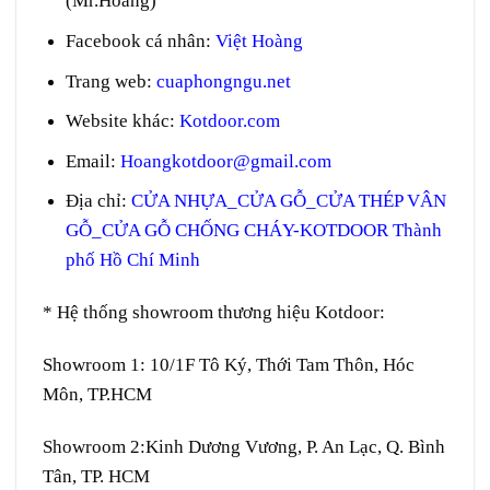
(Mr.Hoàng)
Facebook cá nhân:
Việt Hoàng
Trang web
:
cuaphongngu.net
Website khác:
Kotdoor.com
Email:
Hoangkotdoor@gmail.com
Địa chỉ:
CỬA NHỰA_CỬA GỖ_CỬA THÉP VÂN
GỖ_CỬA GỖ CHỐNG CHÁY-KOTDOOR Thành
phố Hồ Chí Minh
* Hệ thống showroom thương hiệu Kotdoor:
Showroom 1:
10/1F Tô Ký, Thới Tam Thôn, Hóc
Môn, TP.HCM
Showroom 2:
Kinh Dương Vương, P. An Lạc, Q. Bình
Tân, TP. HCM