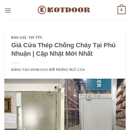
Bỏ
0
qua
nội
dung
BÁO GIÁ
,
TIN TỨC
Giá Cửa Thép Chống Cháy Tại Phú
Nhuận | Cập Nhật Mới Nhất
ĐĂNG VÀO
09/06/2025
BỞI
PHÒNG NGỦ CƯA