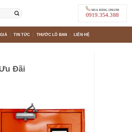
MUA HÀNG ONLINE
0919.354.388
GIÁ
TIN TỨC
THƯỚC LỖ BAN
LIÊN HỆ
Ưu Đãi