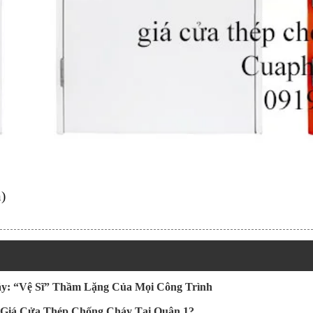
)
y: “Vệ Sĩ” Thầm Lặng Của Mọi Công Trình
 Giá Cửa Thép Chống Cháy Tại Quận 1?