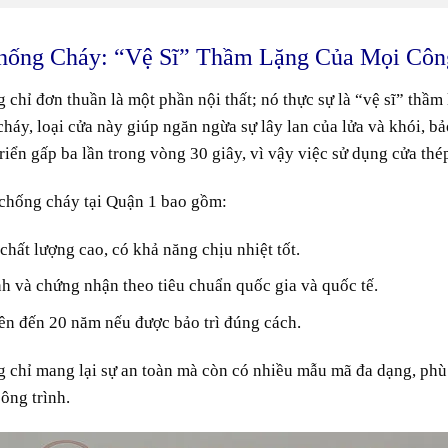
hống Cháy: “Vệ Sĩ” Thầm Lặng Của Mọi Côn
 chỉ đơn thuần là một phần nội thất; nó thực sự là “vệ sĩ” thầm
háy, loại cửa này giúp ngăn ngừa sự lây lan của lửa và khói, bả
riển gấp ba lần trong vòng 30 giây, vì vậy việc sử dụng cửa thé
 chống cháy tại Quận 1 bao gồm:
chất lượng cao, có khả năng chịu nhiệt tốt.
h và chứng nhận theo tiêu chuẩn quốc gia và quốc tế.
lên đến 20 năm nếu được bảo trì đúng cách.
g chỉ mang lại sự an toàn mà còn có nhiều mẫu mã đa dạng, phù
ông trình.