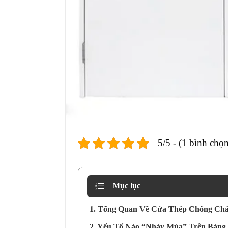
5/5 - (1 bình chọn
Mục lục
1. Tổng Quan Về Cửa Thép Chống Chá
2. Yếu Tố Nào “Nhảy Múa” Trên Bảng