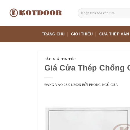
Bỏ
qua
Tìm
kiếm:
nội
dung
TRANG CHỦ
GIỚI THIỆU
CỬA THÉP VÂN
BÁO GIÁ
,
TIN TỨC
Giá Cửa Thép Chống C
ĐĂNG VÀO
28/04/2025
BỞI
PHÒNG NGỦ CƯA