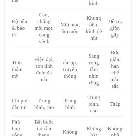
lửa
kính
Cao,
Khung
Độ bền
chống
Dễ cũ,
Mối mọt,
bền,
& bảo
mối mọt,
giòn
ẩm mốc
kính dễ
trì
cong
gãy
nứt
vênh
Đơn
Sang
Hiện đại,
giản,
Tính
ấm áp,
trọng,
sơn tĩnh
hạn
thẩm
truyền
tầm
điện đa
chế
mỹ
thống
nhìn
màu
màu
rộng
sắc
Trung
Chi phí
Trung
Trung
bình,
Thấp
đầu tư
bình, cao
bình
cao
Phù
Bắt buộc
hợp
tại cầu
Không
Không
Không
công
thang,
bắt
phù