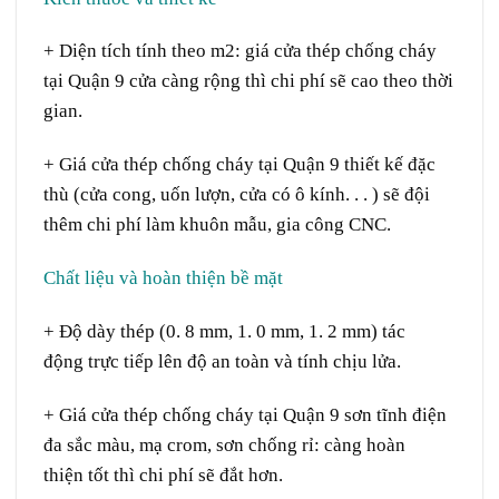
+ Diện tích tính theo m2: giá cửa thép chống cháy
tại Quận 9 cửa càng
rộng
thì chi phí
sẽ
cao
theo
thời
gian
.
+ Giá cửa thép chống cháy tại Quận 9 thiết kế
đặc
thù
(cửa cong, uốn
lượn
, cửa có ô kính. . . ) sẽ đội
thêm chi phí
làm
khuôn mẫu,
gia công
CNC.
Chất liệu và hoàn thiện bề mặt
+ Độ dày thép (0. 8 mm, 1. 0 mm, 1. 2 mm)
tác
động
trực tiếp
lên
độ
an toàn
và
tính
chịu lửa.
+ Giá cửa thép chống cháy tại Quận 9 sơn tĩnh điện
đa
sắc màu
, mạ
crom
, sơn chống
rỉ
: càng hoàn
thiện
tốt
thì chi phí
sẽ
đắt
hơn.