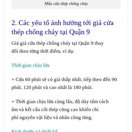
Mẫu cửa thép chống cháy
2. Các yếu tổ ảnh hưởng tới giá cửa
thép chống cháy tại Quận 9
Giá giá cửa thép chống cháy tại Quận 9
thay
đổi
theo
từng
thời điểm
,
ví dụ
:
Thời gian chịu lửa
+ Cửa 60 phút
sẽ
có giá thấp nhất,
tiếp theo
đến 90
phút, 120 phút và cao nhất là 180 phút.
+ Thời gian chịu lửa càng
lâu
, độ dày
tấm
cách
âm
và
kết cấu
cốt
thép
cũng
cao
khiến
chi
phí
nguyên vật liệu
và
nhân công
tăng.
Kích thước và thiết kế