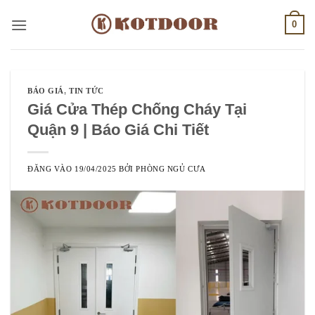
Bỏ
0
qua
nội
dung
BÁO GIÁ
,
TIN TỨC
Giá Cửa Thép Chống Cháy Tại
Quận 9 | Báo Giá Chi Tiết
ĐĂNG VÀO
19/04/2025
BỞI
PHÒNG NGỦ CƯA