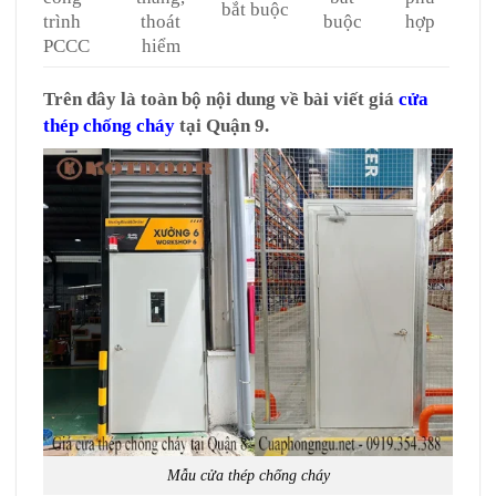
bắt buộc
trình
thoát
buộc
hợp
PCCC
hiểm
Trên đây là toàn bộ nội dung về bài viết giá
cửa
thép chống cháy
tại Quận 9.
Mẫu cửa thép chống cháy