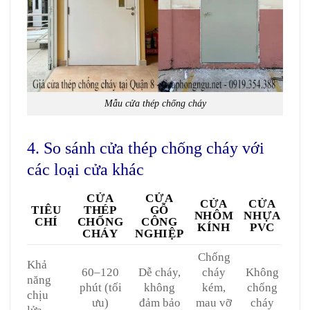
Mẫu cửa thép chống cháy
4. So sánh cửa thép chống cháy với
các loại cửa khác
CỬA
CỬA
CỬA
CỬA
TIÊU
THÉP
GỖ
NHÔM
NHỰA
CHÍ
CHỐNG
CÔNG
KÍNH
PVC
CHÁY
NGHIỆP
Chống
Khả
60–120
Dễ cháy,
cháy
Không
năng
phút (tối
không
kém,
chống
chịu
ưu)
đảm bảo
mau vỡ
cháy