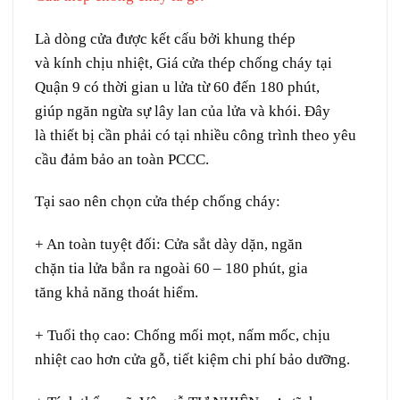
Là
dòng
cửa được
kết cấu
bởi
khung
thép
và
kính
chịu nhiệt
, Giá cửa thép chống cháy tại
Quận 9 có
thời gian
u lửa
từ 60 đến 180 phút,
giúp
ngăn ngừa
sự
lây lan
của lửa và khói. Đây
là
thiết bị
cần
phải có
tại
nhiều công trình theo
yêu
cầu
đảm bảo
an toàn PCCC.
Tại sao nên chọn cửa thép chống cháy:
+ An toàn
tuyệt đối
:
Cửa
sắt
dày dặn
,
ngăn
chặn
tia
lửa
bắn
ra ngoài 60 – 180 phút,
gia
tăng
khả năng
thoát hiểm.
+ Tuổi thọ cao:
Chống mối mọt,
nấm mốc
,
chịu
nhiệt
cao
hơn cửa gỗ,
tiết kiệm
chi phí bảo dưỡng.