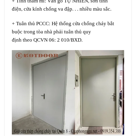
+ Tính
thẩm mĩ
:
Vân gỗ
TỰ NHIÊN
, sơn tĩnh
điện,
cửa kính
chống
va đập
. . .
nhiều
màu sắc
.
+ Tuân thủ PCCC:
Hệ thống
cửa chống cháy bắt
buộc
trong
tòa nhà
phải
tuân thủ
quy
định
theo
QCVN 06: 2 010/BXD.