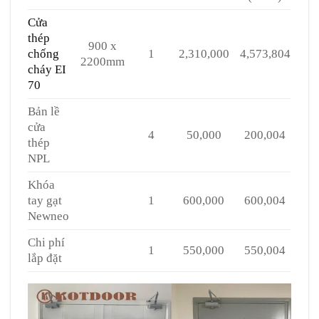
Cửa
thép
900 x
chống
1
2,310,000
4,573,804
2200mm
cháy EI
70
Bản lề
cửa
4
50,000
200,004
thép
NPL
Khóa
tay gạt
1
600,000
600,004
Newneo
Chi phí
1
550,000
550,004
lắp đặt