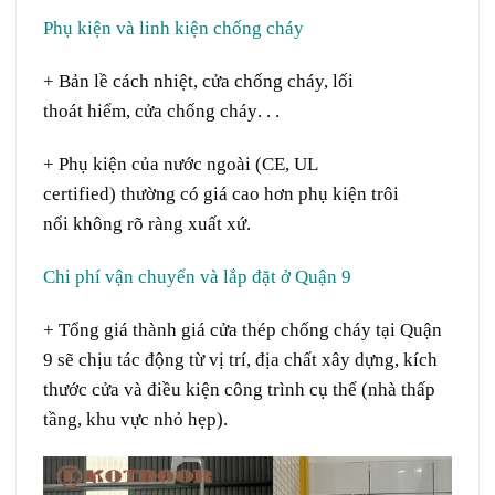
Phụ kiện và linh kiện chống cháy
+ Bản lề
cách nhiệt
,
cửa
chống cháy,
lối
thoát
hiểm,
cửa
chống
cháy
. . .
+ Phụ kiện
của
nước ngoài
(
CE
, UL
certified)
thường
có giá cao hơn
phụ kiện
trôi
nổi
không
rõ ràng
xuất xứ
.
Chi phí vận chuyển
và
lắp đặt
ở
Quận 9
+ Tổng giá thành giá cửa thép chống cháy tại Quận
9
sẽ
chịu
tác động
từ
vị trí
,
địa chất
xây dựng
,
kích
thước
cửa và
điều kiện
công trình
cụ thể
(
nhà
thấp
tầng
, khu vực
nhỏ hẹp
).