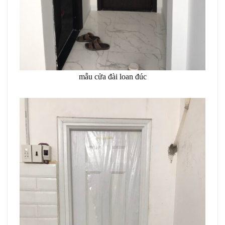
mẫu cửa đài loan đúc