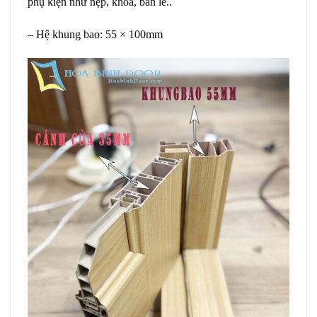
phụ kiện như nẹp, khóa, bản lề..
– Hệ khung bao: 55 × 100mm