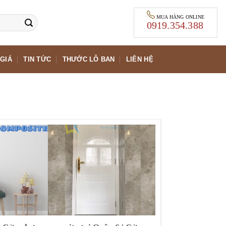
MUA HÀNG ONLINE
0919.354.388
GIÁ
TIN TỨC
THƯỚC LỖ BAN
LIÊN HỆ