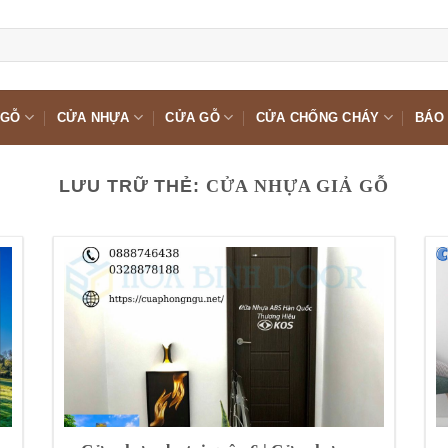
 GỖ
CỬA NHỰA
CỬA GỖ
CỬA CHỐNG CHÁY
BÁO 
LƯU TRỮ THẺ:
CỬA NHỰA GIẢ GỖ