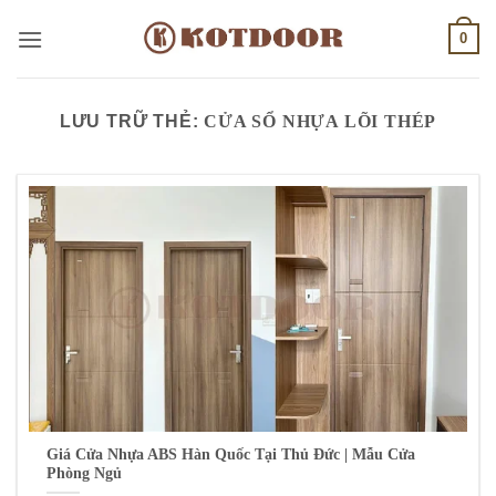
Bỏ
0
qua
nội
dung
LƯU TRỮ THẺ:
CỬA SỔ NHỰA LÕI THÉP
Giá Cửa Nhựa ABS Hàn Quốc Tại Thủ Đức | Mẫu Cửa
Phòng Ngủ