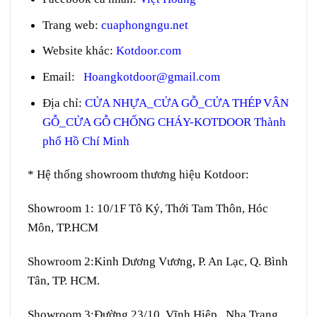
Trang web
:
cuaphongngu.net
Website khác:
Kotdoor.com
Email:
Hoangkotdoor@gmail.com
Địa chỉ:
CỬA NHỰA_CỬA GỖ_CỬA THÉP VÂN
GỖ_CỬA GỖ CHỐNG CHÁY-KOTDOOR Thành
phố Hồ Chí Minh
* Hệ thống showroom thương hiệu Kotdoor:
Showroom 1:
10/1F Tô Ký, Thới Tam Thôn, Hóc
Môn, TP.HCM
Showroom 2:
Kinh Dương Vương, P. An Lạc, Q. Bình
Tân, TP. HCM.
Showroom 3:
Đường 23/10, Vĩnh Hiệp , Nha Trang,