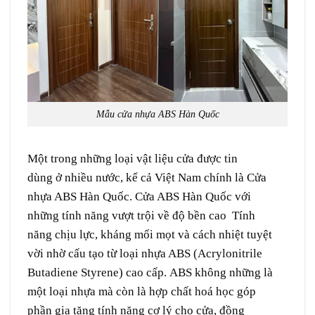
Mẫu cửa nhựa ABS Hàn Quốc
Một trong những
loại
vật liệu
cửa được
tin
dùng
ở
nhiều
nước
,
kể cả
Việt Nam chính là
Cửa
nhựa ABS Hàn Quốc
. Cửa ABS
Hàn Quốc
với
những
tính năng
vượt trội
về
độ bền cao T
ính
năng
chịu
lực
,
kháng
mối mọt và
cách nhiệt
tuyệt
vời
nhờ
cấu tạo
từ loại nhựa ABS (Acrylonitrile
Butadiene Styrene) cao cấp. ABS
không những
là
một loại nhựa mà còn là hợp chất
hoá học
góp
phần
gia tăng
tính năng
cơ lý cho
cửa
, đồng