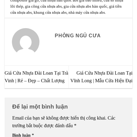
composite giả gỗ
,
cửa nhựa hàn quốc abs giá bao nhiêu
,
cửa sổ nhựa
lõi thép
,
gia công cửa nhựa abs
,
gia cửa nhựa abs hàn quốc
,
giá tiền
cửa nhựa abs
,
khung cửa nhựa abs
,
nhà máy cửa nhựa abs
.
PHÒNG NGỦ CƯA
Giá Cửa Nhựa Đài Loan Tại Trà
Giá Cửa Nhựa Đài Loan Tại
Vinh | Rẻ – Đẹp – Chất Lượng
Vĩnh Long | Mẫu Cửa Hiện Đại
Để lại một bình luận
Email của bạn sẽ không được hiển thị công khai.
Các
trường bắt buộc được đánh dấu
*
Bình luận
*