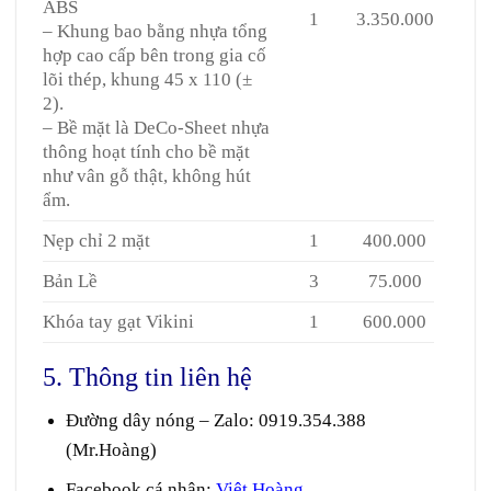
ABS
1
3.350.000
– Khung bao bằng nhựa tổng
hợp cao cấp bên trong gia cố
lõi thép, khung 45 x 110 (±
2).
– Bề mặt là DeCo-Sheet nhựa
thông hoạt tính cho bề mặt
như vân gỗ thật, không hút
ẩm.
Nẹp chỉ 2 mặt
1
400.000
Bản Lề
3
75.000
Khóa tay gạt Vikini
1
600.000
5. Thông tin liên hệ
Đường dây nóng – Zalo
:
0919.354.388
(Mr.Hoàng)
Facebook cá nhân:
Việt Hoàng