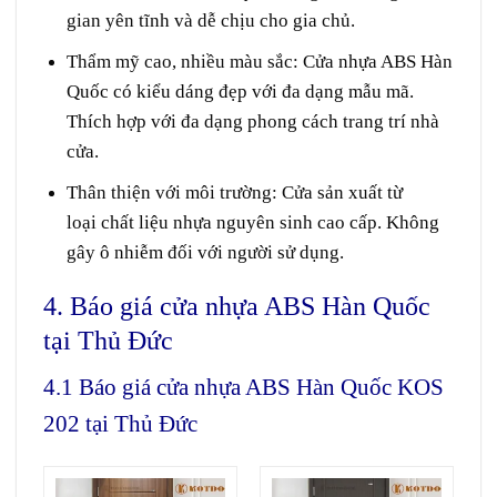
gian
yên tĩnh
và
dễ chịu
cho
gia chủ
.
Thẩm mỹ cao,
nhiều
màu sắc
:
Cửa nhựa ABS Hàn
Quốc có
kiểu dáng
đẹp
với
đa dạng
mẫu mã.
T
hích hợp
với
đa dạng
phong cách
trang trí
nhà
cửa
.
Thân thiện với môi trường
:
Cửa
sản xuất
từ
loại
chất liệu
nhựa
nguyên sinh
cao cấp.
Không
gây
ô nhiễm
đối với
người
sử dụng
.
4. Báo giá cửa nhựa ABS Hàn Quốc
tại Thủ Đức
4.1 Báo giá cửa nhựa ABS Hàn Quốc KOS
202 tại Thủ Đức