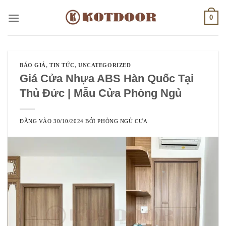
Bỏ
0
qua
nội
dung
BÁO GIÁ
,
TIN TỨC
,
UNCATEGORIZED
Giá Cửa Nhựa ABS Hàn Quốc Tại
Thủ Đức | Mẫu Cửa Phòng Ngủ
ĐĂNG VÀO
30/10/2024
BỞI
PHÒNG NGỦ CƯA