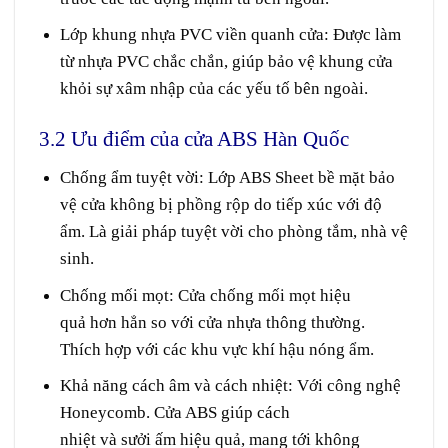
Lớp khung nhựa PVC viền quanh cửa:
Được làm
từ nhựa PVC chắc chắn, giúp bảo vệ khung cửa
khỏi sự xâm nhập của các yếu tố bên ngoài.
3.2 Ưu điểm của cửa ABS Hàn Quốc
Chống
ẩm
tuyệt vời
:
Lớp ABS Sheet bề mặt
bảo
vệ
cửa không bị phồng rộp
do
tiếp xúc với
độ
ẩm.
Là
giải pháp
tuyệt vời
cho phòng tắm, nhà vệ
sinh.
Chống mối mọt:
Cửa
chống mối mọt
hiệu
quả
hơn
hẳn
so với cửa
nhựa
thông thường.
T
hích hợp
với các
khu vực
khí hậu nóng ẩm.
Khả năng cách âm và cách nhiệt:
Với
công nghệ
Honeycomb. Cửa ABS
giúp
cách
nhiệt
và
sưởi
ấm
hiệu quả
,
mang
tới
không