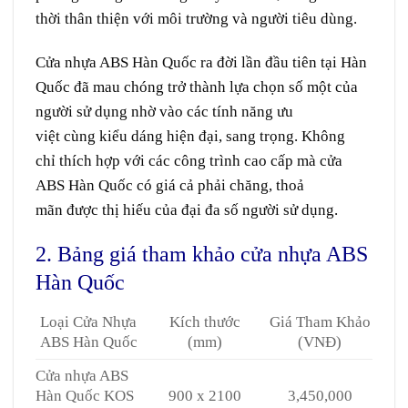
thời
thân thiện
với môi trường và người
tiêu dùng
.
Cửa nhựa ABS Hàn Quốc
ra đời
lần đầu tiên
tại
Hàn
Quốc
đã
mau chóng
trở thành lựa chọn
số một
của
người
sử dụng
nhờ vào các
tính năng
ưu
việt
cùng
kiểu dáng
hiện đại
,
sang trọng
. Không
chỉ
thích hợp
với các
công trình
cao cấp
mà cửa
ABS
Hàn Quốc
có
giá cả
phải chăng
,
thoả
mãn
được
thị hiếu
của
đại đa số
người
sử dụng
.
2. Bảng giá tham khảo cửa nhựa ABS
Hàn Quốc
Loại Cửa Nhựa
Kích thước
Giá Tham Khảo
ABS Hàn Quốc
(mm)
(VNĐ)
Cửa nhựa ABS
Hàn Quốc KOS
900 x 2100
3,450,000