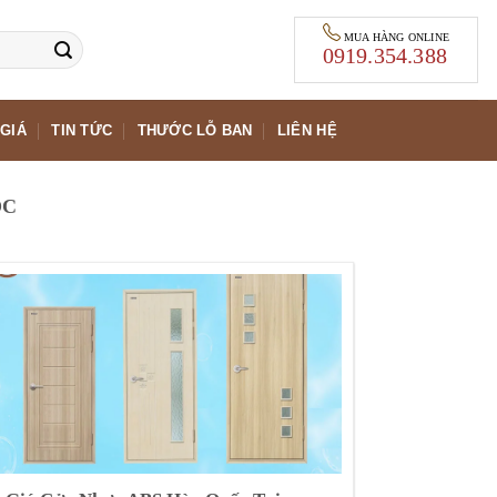
MUA HÀNG ONLINE
0919.354.388
GIÁ
TIN TỨC
THƯỚC LỖ BAN
LIÊN HỆ
ỐC