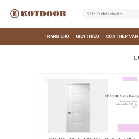
Bỏ
qua
Tìm
kiếm:
nội
dung
TRANG CHỦ
GIỚI THIỆU
CỬA THÉP VÂN
L