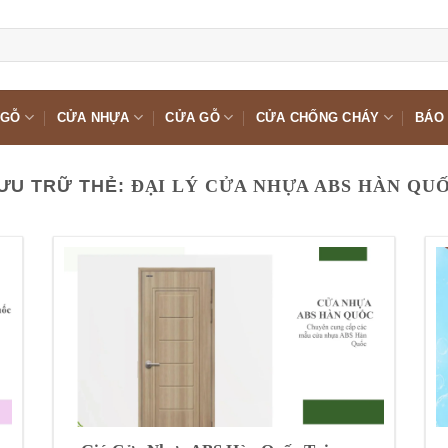
 GỖ
CỬA NHỰA
CỬA GỖ
CỬA CHỐNG CHÁY
BÁO 
ƯU TRỮ THẺ:
ĐẠI LÝ CỬA NHỰA ABS HÀN QU