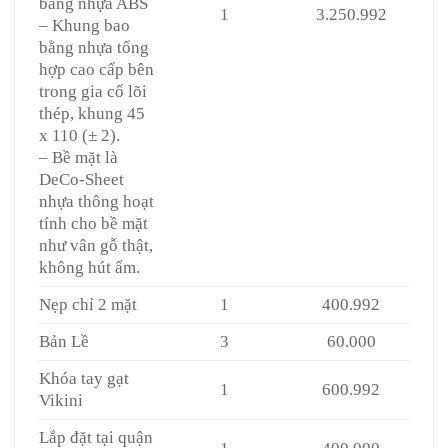
bằng nhựa ABS
1
3.250.992
– Khung bao
bằng nhựa tổng
hợp cao cấp bên
trong gia cố lõi
thép, khung 45
x 110 (± 2).
– Bề mặt là
DeCo-Sheet
nhựa thông hoạt
tính cho bề mặt
như vân gỗ thật,
không hút ẩm.
Nẹp chỉ 2 mặt
1
400.992
Bản Lề
3
60.000
Khóa tay gạt
1
600.992
Vikini
Lắp đặt tại quận