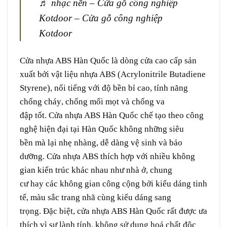
♬ nhạc nền – Cửa gỗ công nghiệp
Kotdoor – Cửa gỗ công nghiệp
Kotdoor
Cửa nhựa ABS Hàn Quốc
là
dòng
cửa
cao cấp
sản
xuất
bởi
vật liệu
nhựa ABS (Acrylonitrile Butadiene
Styrene), nổi tiếng với độ
bền bỉ
cao,
tính năng
chống
cháy
, chống mối mọt và chống
va
đập
tốt. Cửa nhựa ABS
Hàn Quốc
chế tạo
theo công
nghệ
hiện đại
tại
Hàn Quốc
không những
siêu
bền
mà lại
nhẹ nhàng
,
dễ dàng
vệ sinh
và
bảo
dưỡng
. Cửa nhựa ABS
thích hợp
với nhiều không
gian
kiến trúc
khác nhau
như
nhà ở,
chung
cư
hay
các
không gian
công cộng
bởi
kiểu dáng
tinh
tế
, màu sắc
trang nhã
cùng
kiểu dáng
sang
trọng
. Đặc biệt, cửa nhựa ABS Hàn Quốc
rất
được
ưa
thích
vì
sự
lành tính
, không
sử dụng
hoá chất
độc