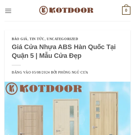
Bỏ
0
qua
nội
dung
BÁO GIÁ
,
TIN TỨC
,
UNCATEGORIZED
Giá Cửa Nhựa ABS Hàn Quốc Tại
Quận 5 | Mẫu Cửa Đẹp
ĐĂNG VÀO
05/08/2024
BỞI
PHÒNG NGỦ CƯA