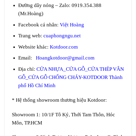
Đường dây nóng – Zalo
:
0919.354.388
(Mr.Hoàng)
Facebook cá nhân:
Việt Hoàng
Trang web
:
cuaphongngu.net
Website khác:
Kotdoor.com
Email:
Hoangkotdoor@gmail.com
Địa chỉ:
CỬA NHỰA_CỬA GỖ_CỬA THÉP VÂN
GỖ_CỬA GỖ CHỐNG CHÁY-KOTDOOR Thành
phố Hồ Chí Minh
* Hệ thống showroom thương hiệu Kotdoor:
Showroom 1:
10/1F Tô Ký, Thới Tam Thôn, Hóc
Môn, TP.HCM