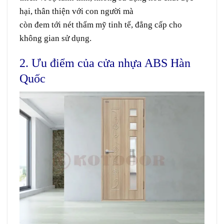
hại, thân thiện với
con người
mà
còn
đem
tới
nét
thẩm mỹ
tinh tế
,
đẳng cấp
cho
không gian
sử dụng
.
2. Ưu điểm của cửa nhựa ABS Hàn
Quốc