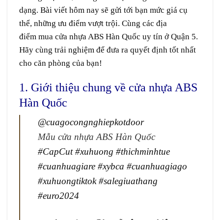
dạng. Bài viết
hôm nay
sẽ
gửi
tới
bạn
mức
giá
cụ
thể
, những ưu điểm
vượt trội.
C
ùng
các
địa
điểm
mua
cửa nhựa ABS Hàn Quốc
uy tín
ở
Quận 5
.
Hãy cùng
trải nghiệm
để
đưa
ra
quyết định
tốt
nhất
cho
căn
phòng
của bạn!
1. Giới thiệu chung về cửa nhựa ABS
Hàn Quốc
@cuagocongnghiepkotdoor
Mẫu cửa nhựa ABS Hàn Quốc
#CapCut
#xuhuong
#thichminhtue
#cuanhuagiare
#xybca
#cuanhuagiago
#xuhuongtiktok
#salegiuathang
#euro2024