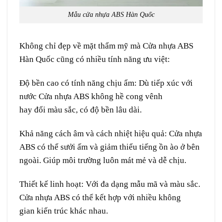
Mẫu cửa nhựa ABS Hàn Quốc
Không chỉ
đẹp
về mặt
thẩm mỹ
mà
Cửa nhựa ABS
Hàn Quốc
cũng
có nhiều
tính năng
ưu việt
:
Độ bền cao
có
tính năng
chịu
ẩm
:
Dù
tiếp xúc với
nước Cửa nhựa ABS không
hề
cong vênh
hay
đổi
màu sắc
,
có
độ bền lâu dài.
Khả năng cách âm và cách nhiệt
hiệu quả
:
Cửa nhựa
ABS
có thể
sưởi
ấm
và
giảm thiểu
tiếng
ồn ào
ở
bên
ngoài. G
iúp
môi trường
luôn
mát mẻ
và
dễ chịu
.
Thiết kế
linh hoạt
:
Với
đa dạng
mẫu mã
và
màu sắc.
Cửa nhựa ABS
có thể
kết hợp
với nhiều
không
gian
kiến trúc
khác nhau.