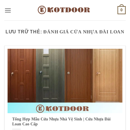
Bỏ
0
qua
nội
dung
LƯU TRỮ THẺ:
ĐÁNH GIÁ CỬA NHỰA ĐÀI LOAN
Tổng Hợp Mẫu Cửa Nhựa Nhà Vệ Sinh | Cửa Nhựa Đài
Loan Cao Cấp