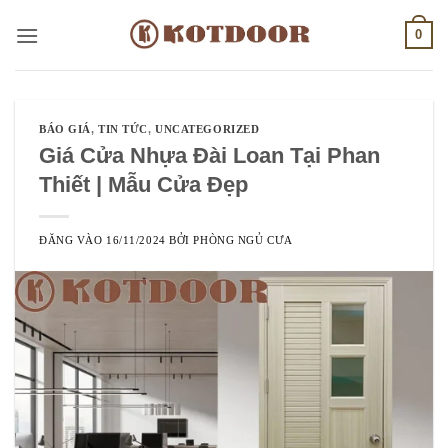
Bỏ
0
qua
nội
dung
BÁO GIÁ
,
TIN TỨC
,
UNCATEGORIZED
Giá Cửa Nhựa Đài Loan Tại Phan
Thiết | Mẫu Cửa Đẹp
ĐĂNG VÀO
16/11/2024
BỞI
PHÒNG NGỦ CƯA