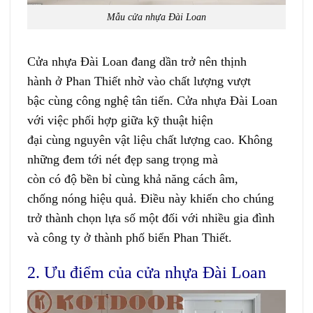
Mẫu cửa nhựa Đài Loan
Cửa nhựa Đài Loan đang
dần
trở nên
thịnh
hành
ở
Phan Thiết
nhờ vào chất lượng
vượt
bậc
cùng
công nghệ
tân tiến
. Cửa nhựa Đài Loan
với
việc
phối hợp
giữa
kỹ thuật
hiện
đại
cùng
nguyên vật liệu
chất lượng cao. K
hông
những
đem
tới
nét
đẹp
sang trọng
mà
còn
có
độ
bền bỉ
cùng
khả năng
cách âm
,
chống
nóng
hiệu quả. Điều này
khiến
cho chúng
trở thành
chọn lựa
số một
đối với
nhiều gia đình
và
công ty
ở
thành phố biển Phan Thiết.
2. Ưu điểm của cửa nhựa Đài Loan