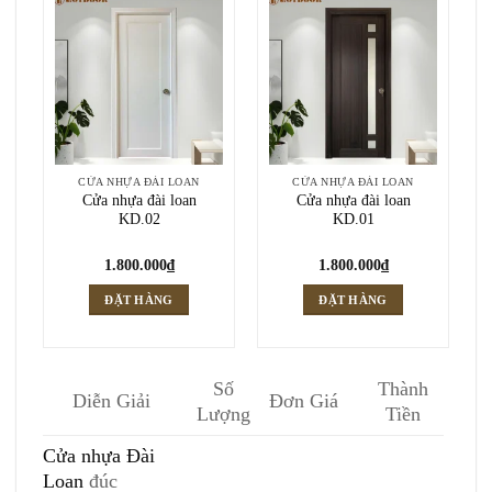
CỬA NHỰA ĐÀI LOAN
CỬA NHỰA ĐÀI LOAN
Cửa nhựa đài loan
Cửa nhựa đài loan
KD.02
KD.01
1.800.000
₫
1.800.000
₫
ĐẶT HÀNG
ĐẶT HÀNG
Số
Thành
Diễn Giải
Đơn Giá
Lượng
Tiền
Cửa nhựa Đài
Loan
đúc