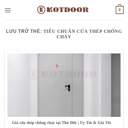
Bỏ
0
qua
nội
dung
LƯU TRỮ THẺ:
TIÊU CHUẨN CỬA THÉP CHỐNG
CHÁY
Giá cửa thép chống cháy tại Thủ Đức | Uy Tín & Giá Tốt