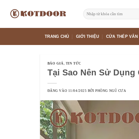
Bỏ
qua
Tìm
kiếm:
nội
dung
TRANG CHỦ
GIỚI THIỆU
CỬA THÉP VÂN
BÁO GIÁ
,
TIN TỨC
Tại Sao Nên Sử Dụng 
ĐĂNG VÀO
11/04/2025
BỞI
PHÒNG NGỦ CƯA