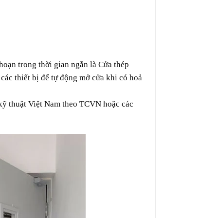
 hoạn
trong thời gian ngắn là Cửa thép
 các
thiết bị
để
tự động
mở cửa
khi có
hoả
kỹ thuật
Việt Nam
theo
TCVN hoặc các