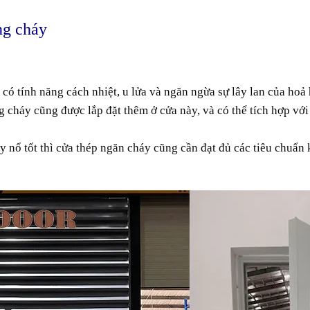
ng cháy
, có
tính năng
cách nhiệt
,
u lửa
và
ngăn ngừa
sự
lây lan
của
hoả
ng
cháy
cũng
được
lắp đặt
thêm
ở
cửa
này, và
có thể
tích hợp
với
y nổ
tốt
thì cửa thép
ngăn
cháy
cũng
cần
đạt
đủ
các tiêu chuẩn