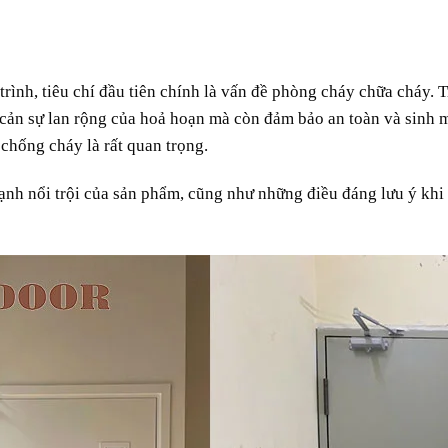
trình,
tiêu chí
đầu tiên
chính
là
vấn đề
phòng cháy chữa cháy. 
cản
sự lan rộng của
hoả hoạn
mà còn
đảm bảo
an toàn
và
sinh 
 chống cháy là
rất
quan trọng
.
ạnh
nổi trội
của
sản phẩm
, cũng như những
điều
đáng
lưu ý
khi