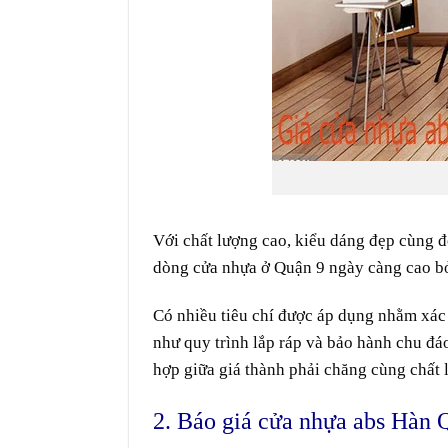
Với chất lượng
cao
,
kiểu dáng
đẹp
cùng
đ
dòng cửa nhựa ở
Quận 9 ngày càng
cao
b
Có nhiều
tiêu chí
được
áp dụng
nhằm
xác
như
quy trình
lắp ráp
và
bảo hành
chu đá
hợp
giữa
giá thành
phải chăng
cùng
chất 
2. Báo giá cửa nhựa abs Hàn 