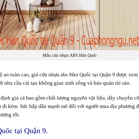
Mẫu cửa nhựa ABS Hàn Quốc
ộ
an toàn
cao
, giá cửa nhựa abs Hàn Quốc tại Quận 9 được
xem
ởi
nhu cầu
cải tạo
không gian
sinh sống
và
bảo quản
tài sản.
 định
giá cả
bao gồm
chất lượng
nguyên vật liệu
,
dây chuyền
c
o
đi kèm. Sức
hấp dẫn
mạnh mẽ đối với người
mua
địa phương
đ
lượng
tốt
.
Quốc tại Quận 9.