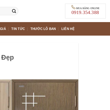
MUA HÀNG ONLINE
0919.354.388
GIÁ
TIN TỨC
THƯỚC LỖ BAN
LIÊN HỆ
 Đẹp