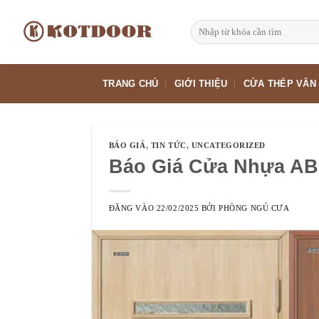
Bỏ
qua
Tìm
kiếm:
nội
dung
TRANG CHỦ
GIỚI THIỆU
CỬA THÉP VÂN
BÁO GIÁ
,
TIN TỨC
,
UNCATEGORIZED
Báo Giá Cửa Nhựa AB
ĐĂNG VÀO
22/02/2025
BỞI
PHÒNG NGỦ CƯA