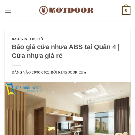
Bỏ
0
qua
nội
dung
BÁO GIÁ
,
TIN TỨC
Báo giá cửa nhựa ABS tại Quận 4 |
Cửa nhựa giá rẻ
ĐĂNG VÀO
28/05/2022
BỞI
KINGDOOR CỬA