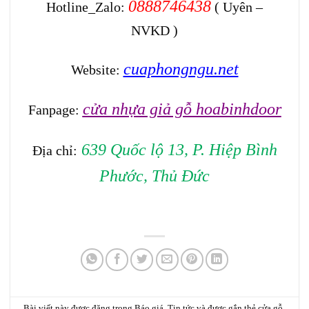
0888746438
Hotline_Zalo:
( Uyên –
NVKD )
cuaphongngu.net
Website:
cửa nhựa giả gỗ hoabinhdoor
Fanpage:
639 Quốc lộ 13, P. Hiệp Bình
Địa chỉ:
Phước, Thủ Đức
Bài viết này được đăng trong
Báo giá
,
Tin tức
và được gắn thẻ
cửa gỗ