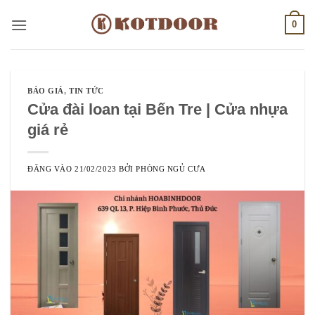
Bỏ
0
qua
nội
dung
BÁO GIÁ
,
TIN TỨC
Cửa đài loan tại Bến Tre | Cửa nhựa
giá rẻ
ĐĂNG VÀO
21/02/2023
BỞI
PHÒNG NGỦ CƯA