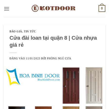
Bỏ
0
qua
nội
dung
BÁO GIÁ
,
TIN TỨC
Cửa đài loan tại quận 8 | Cửa nhựa
giá rẻ
ĐĂNG VÀO
11/01/2023
BỞI
PHÒNG NGỦ CƯA